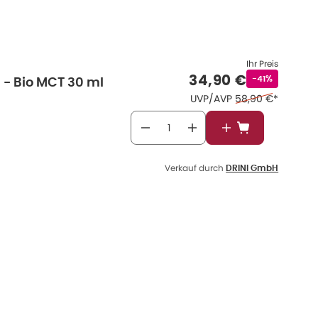
Ihr Preis
Verkaufspreis
:
34,90 €
Rabattstempe
-41%
 - Bio MCT 30 ml
Ehemaliger Preis 
UVP/AVP
58,90 €
*
In den Warenkor
Verkauf durch
DRINI GmbH