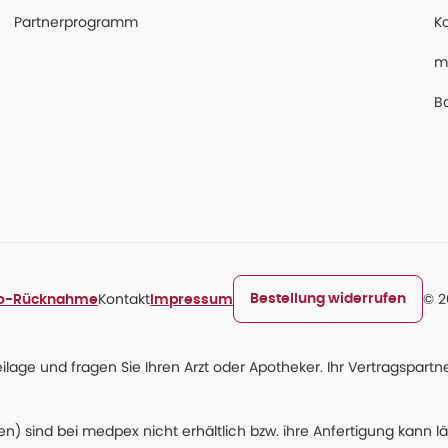
Partnerprogramm
K
m
Ba
Kontakt
© 2
Bestellung widerrufen
ro-Rücknahme
Impressum
age und fragen Sie Ihren Arzt oder Apotheker. Ihr Vertragspartner
n) sind bei medpex nicht erhältlich bzw. ihre Anfertigung kann l