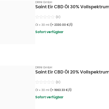
DRINI GmbH
Saint Eir CBD Öl 30% Vollspektru
(
0
)
Öl
•
30 ml
(=
2330.00 €/l
)
Sofort verfügbar
DRINI GmbH
Saint Eir CBD Öl 20% Vollspektru
(
0
)
Öl
•
30 ml
(=
1663.33 €/l
)
Sofort verfügbar