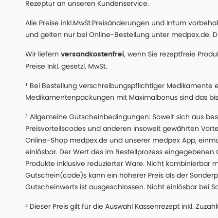
Rezeptur an unseren Kundenservice.
Alle Preise inkl.MwSt.Preisänderungen und Irrtum vorbeh
und gelten nur bei Online-Bestellung unter medpex.de. Di
Wir liefern
, wenn Sie rezeptfreie Prod
versandkostenfrei
Preise Inkl. gesetzl. MwSt.
¹ Bei Bestellung verschreibungspflichtiger Medikamente 
Medikamentenpackungen mit Maximalbonus sind das bis z
² Allgemeine Gutscheinbedingungen: Soweit sich aus beso
Preisvorteilscodes und anderen insoweit gewährten Vor
Online-Shop medpex.de und unserer medpex App, einmali
einlösbar. Der Wert des im Bestellprozess eingegebenen
Produkte inklusive reduzierter Ware. Nicht kombinierbar mi
Gutschein(code)s kann ein höherer Preis als der Sonderp
Gutscheinwerts ist ausgeschlossen. Nicht einlösbar bei S
³ Dieser Preis gilt für die Auswahl Kassenrezept inkl. Zuzah