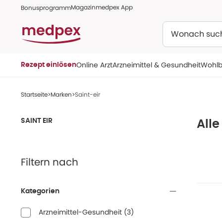
Magazin
medpex App
Bonusprogramm
Suchen
Online Arzt
Arzneimittel & Gesundheit
Wohlb
Rezept einlösen
Startseite
Marken
Saint-eir
SAINT EIR
Alle
Filtern nach
Kategorien
Arzneimittel-Gesundheit
(
3
)