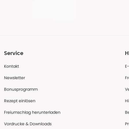
Service
H
Kontakt
E
Newsletter
F
Bonusprogramm
V
Rezept einlösen
Hi
Freiumschlag herunterladen
B
Vordrucke & Downloads
P