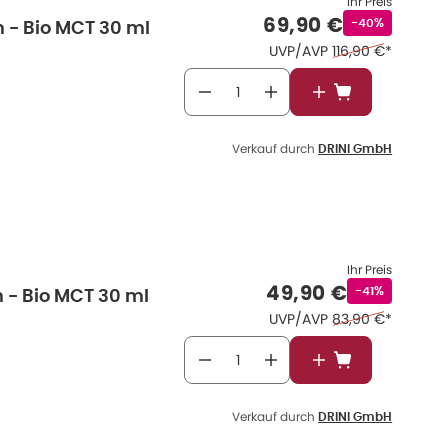
Ihr Preis
Verkaufspreis
:
69,90 €
Rabattstempel
-40%
m - Bio MCT 30 ml
Ehemaliger Preis 
UVP/AVP
116,90 €
*
In den Warenkor
Verkauf durch
DRINI GmbH
Ihr Preis
Verkaufspreis
:
49,90 €
Rabattstempe
-41%
m - Bio MCT 30 ml
Ehemaliger Preis 
UVP/AVP
83,90 €
*
In den Warenkor
Verkauf durch
DRINI GmbH