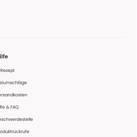
ilfe
-Rezept
reiumschläge
ersandkosten
lfe & FAQ
eschwerdestelle
roduktrückrufe