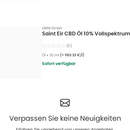
DRINI GmbH
Saint Eir CBD Öl 10% Vollspektrum
(
0
)
Öl
•
30 ml
(=
1163.33 €/l
)
Sofort verfügbar
Verpassen Sie keine Neuigkeiten
Erfahren Sie umgehend von unseren Angeboten,