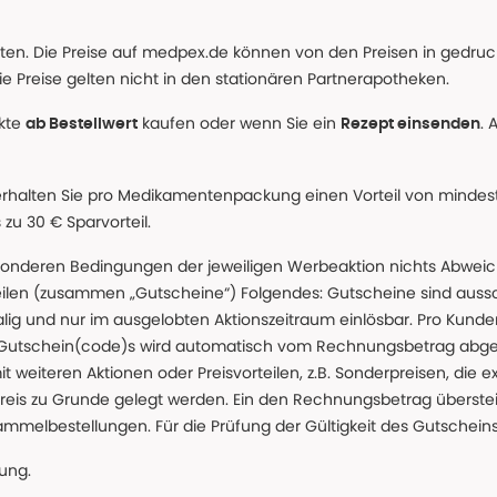
alten. Die Preise auf medpex.de können von den Preisen in gedru
e Preise gelten nicht in den stationären Partnerapotheken.
ukte
kaufen oder wenn Sie ein
. 
ab Bestellwert
Rezept einsenden
erhalten Sie pro Medikamentenpackung einen Vorteil von mindeste
u 30 € Sparvorteil.
nderen Bedingungen der jeweiligen Werbeaktion nichts Abweichen
teilen (zusammen „Gutscheine“) Folgendes: Gutscheine sind auss
g und nur im ausgelobten Aktionszeitraum einlösbar. Pro Kunde
 Gutschein(code)s wird automatisch vom Rechnungsbetrag abgezo
t weiteren Aktionen oder Preisvorteilen, z.B. Sonderpreisen, die e
reis zu Grunde gelegt werden. Ein den Rechnungsbetrag überstei
ammelbestellungen. Für die Prüfung der Gültigkeit des Gutschein
lung.