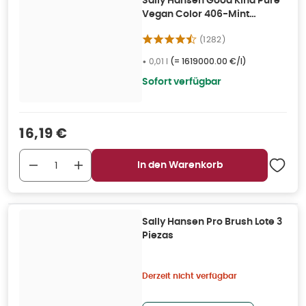
Sally Hansen Good Kind Pure
Vegan Color 406-Mint
Refresh 10ml 0,01 l
(
1282
)
•
0,01 l
(=
1619000.00 €/l
)
Sofort verfügbar
Verkaufspreis
:
16,19 €
In den Warenkorb
Sally Hansen Pro Brush Lote 3
Piezas
Derzeit nicht verfügbar