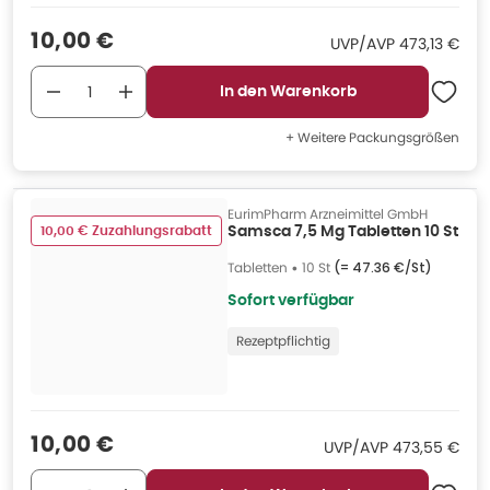
Verkaufspreis
:
10,00 €
UVP/AVP
:
UVP/AVP
473,13 €
In den Warenkorb
+ Weitere Packungsgrößen
EurimPharm Arzneimittel GmbH
10,00 € Zuzahlungsrabatt
Samsca 7,5 Mg Tabletten 10 St
Tabletten
•
10 St
(=
47.36 €/St
)
Sofort verfügbar
Rezeptpflichtig
Verkaufspreis
:
10,00 €
UVP/AVP
:
UVP/AVP
473,55 €