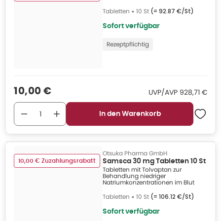
Tabletten
•
10 St
(=
92.87 €/St
)
Sofort verfügbar
Rezeptpflichtig
Verkaufspreis
:
10,00 €
UVP/AVP
:
UVP/AVP
928,71 €
In den Warenkorb
Otsuka Pharma GmbH
10,00 € Zuzahlungsrabatt
Samsca 30 mg Tabletten 10 St
Tabletten mit Tolvaptan zur
Behandlung niedriger
Natriumkonzentrationen im Blut
Tabletten
•
10 St
(=
106.12 €/St
)
Sofort verfügbar