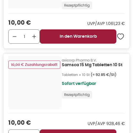
Rezeptpflichtig
Verkaufspreis
:
10,00 €
UVP/AVP
:
UVP/AVP
1.061,23 €
In den Warenkorb
axicorp Pharma B.V.
10,00 € Zuzahlungsrabatt
Samsca 15 Mg Tabletten 10 St
Tabletten
•
10 St
(=
92.85 €/St
)
Sofort verfügbar
Rezeptpflichtig
Verkaufspreis
:
10,00 €
UVP/AVP
:
UVP/AVP
928,46 €