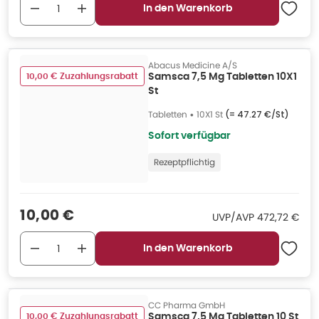
In den Warenkorb
Abacus Medicine A/S
10,00 € Zuzahlungsrabatt
Samsca 7,5 Mg Tabletten 10X1
St
Tabletten
•
10X1 St
(=
47.27 €/St
)
Sofort verfügbar
Rezeptpflichtig
Verkaufspreis
:
10,00 €
UVP/AVP
:
UVP/AVP
472,72 €
In den Warenkorb
CC Pharma GmbH
10,00 € Zuzahlungsrabatt
Samsca 7,5 Mg Tabletten 10 St