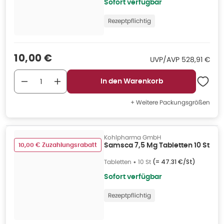
Sofort verfügbar
Rezeptpflichtig
Verkaufspreis
:
10,00 €
UVP/AVP
:
UVP/AVP
528,91 €
In den Warenkorb
+ Weitere Packungsgrößen
Kohlpharma GmbH
10,00 € Zuzahlungsrabatt
Samsca 7,5 Mg Tabletten 10 St
Tabletten
•
10 St
(=
47.31 €/St
)
Sofort verfügbar
Rezeptpflichtig