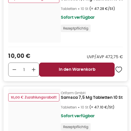
Tabletten
•
10 St
(=
47.28 €/St
)
Sofort verfügbar
Rezeptpflichtig
Verkaufspreis
:
10,00 €
UVP/AVP
:
UVP/AVP
472,75 €
In den Warenkorb
Orifarm GmbH
10,00 € Zuzahlungsrabatt
Samsca 7,5 Mg Tabletten 10 St
Tabletten
•
10 St
(=
47.10 €/St
)
Sofort verfügbar
Rezeptpflichtig