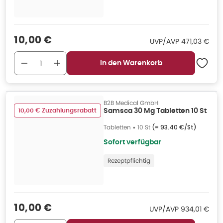
Verkaufspreis
:
10,00 €
UVP/AVP
:
UVP/AVP
471,03 €
In den Warenkorb
B2B Medical GmbH
10,00 € Zuzahlungsrabatt
Samsca 30 Mg Tabletten 10 St
Tabletten
•
10 St
(=
93.40 €/St
)
Sofort verfügbar
Rezeptpflichtig
Verkaufspreis
:
10,00 €
UVP/AVP
:
UVP/AVP
934,01 €