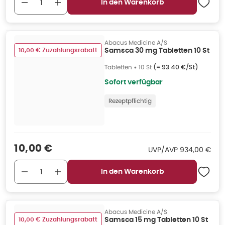
In den Warenkorb
Abacus Medicine A/S
10,00 € Zuzahlungsrabatt
Samsca 30 mg Tabletten 10 St
Tabletten
•
10 St
(=
93.40 €/St
)
Sofort verfügbar
Rezeptpflichtig
Verkaufspreis
:
10,00 €
UVP/AVP
:
UVP/AVP
934,00 €
In den Warenkorb
Abacus Medicine A/S
10,00 € Zuzahlungsrabatt
Samsca 15 mg Tabletten 10 St