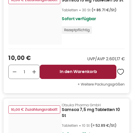
10,00 € Zuzahlungsrabatt
Samsca 15 Mg Tabletten 30 St
Tabletten
•
30 St
(=
86.71 €/St
)
Sofort verfügbar
Rezeptpflichtig
Verkaufspreis
:
10,00 €
UVP/AVP
:
UVP/AVP
2.601,17 €
In den Warenkorb
+ Weitere Packungsgrößen
Otsuka Pharma GmbH
10,00 € Zuzahlungsrabatt
Samsca 7,5 mg Tabletten 10
St
Tabletten
•
10 St
(=
52.89 €/St
)