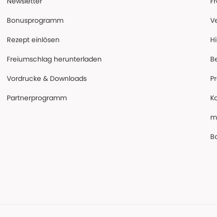
Newsletter
F
Bonusprogramm
V
Rezept einlösen
Hi
Freiumschlag herunterladen
B
Vordrucke & Downloads
P
Partnerprogramm
K
m
Ba