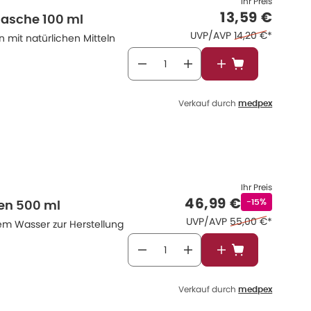
Ihr Preis
Verkaufspre
13,59 €
flasche 100 ml
Ehemaliger Preis
UVP/AVP
14,20 €
*
n mit natürlichen Mitteln
In den Warenkor
Verkauf durch
medpex
Ihr Preis
Verkaufspreis
:
46,99 €
Rabattstempe
-15%
hen 500 ml
Ehemaliger Preis 
UVP/AVP
55,00 €
*
rtem Wasser zur Herstellung
In den Warenkor
Verkauf durch
medpex