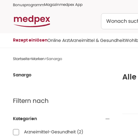
Magazin
medpex App
Bonusprogramm
Suchen
Online Arzt
Arzneimittel & Gesundheit
Wohlb
Rezept einlösen
Startseite
Marken
Sanargo
Sanargo
All
Filtern nach
Kategorien
Arzneimittel-Gesundheit
(
2
)