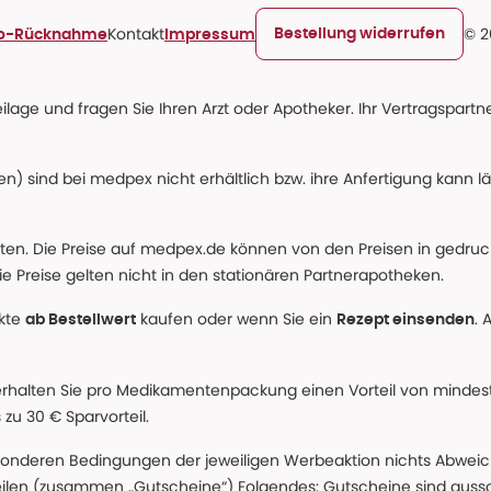
Kontakt
© 2
Bestellung widerrufen
ro-Rücknahme
Impressum
age und fragen Sie Ihren Arzt oder Apotheker. Ihr Vertragspartner
n) sind bei medpex nicht erhältlich bzw. ihre Anfertigung kann l
alten. Die Preise auf medpex.de können von den Preisen in gedru
e Preise gelten nicht in den stationären Partnerapotheken.
ukte
kaufen oder wenn Sie ein
. 
ab Bestellwert
Rezept einsenden
erhalten Sie pro Medikamentenpackung einen Vorteil von mindeste
u 30 € Sparvorteil.
nderen Bedingungen der jeweiligen Werbeaktion nichts Abweichen
teilen (zusammen „Gutscheine“) Folgendes: Gutscheine sind auss