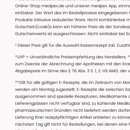
Online-Shop medpex.de und unserer medpex App, einmali
einlösbar. Der Wert des im Bestellprozess eingegebenen
Produkte inklusive reduzierter Ware. Nicht kombinierbar mi
Gutschein(code)s kann ein höherer Preis als der Sonderp
Gutscheinwerts ist ausgeschlossen. Nicht einlösbar bei S
³ Dieser Preis gilt für die Auswahl Kassenrezept inkl. Zuzah
*UVP = Unverbindliche Preisempfehlung des Herstellers;
zum Zwecke der Abrechnung der Apotheken mit den Kranke
Abgabepreis im Sinne des § 78 Abs. 3 S. 1, 2. HS AMG, der
**Gilt für alle gültigen E-Rezepte, die im Zeitraum von Mo
werden am Montag zugestellt. E-Rezepte die zwischen S
ausgenommen sind spezielle Rezepturen, Medikamente 
Lieferengpässen nicht verfügbar sind, zu kühlende Medik
pharmazeutischen Gründen nicht beliefert werden dürfen
Lieferung Ihrer rezeptpflichtigen Artikel anbieten zu k
nächsten Tag gilt nicht für Bestellungen, bei denen eine