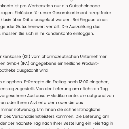
nkonto ist pro Werbeaktion nur ein Gutscheincode
gen. Einlösbar für unser Gesamtsortiment rezeptfreier
xklusiv über Dritte ausgelobt werden. Bei Eingabe eines
gender Gutscheinwert verfällt. Die Auszahlung des
s müssen Sie sich in Ihr Kundenkonto einloggen.
n Krankenkasse (KK) vom pharmazeutischen Unternehmer
ten GmbH (IFA) angegebene einheitliche Produkt-
Apotheke ausgezahlt wird.
uns eingehen. E-Rezepte die Freitag nach 13:00 eingehen,
nstag zugestellt. Von der Lieferung am nächsten Tag
 vorgesehene Austausch-Medikamente, die aufgrund von
en oder Ihrem Arzt erfordern oder die aus
nummer notwendig. Um Ihnen die schnellstmögliche
sch des Versanddienstleisters kommen. Die Lieferung am
der der nächste Tag nach Ihrer Bestellung ein Feiertag in