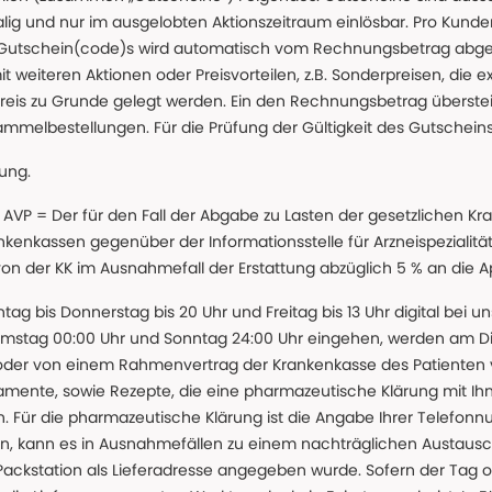
g und nur im ausgelobten Aktionszeitraum einlösbar. Pro Kunde
 Gutschein(code)s wird automatisch vom Rechnungsbetrag abgezo
t weiteren Aktionen oder Preisvorteilen, z.B. Sonderpreisen, die e
reis zu Grunde gelegt werden. Ein den Rechnungsbetrag überstei
ammelbestellungen. Für die Prüfung der Gültigkeit des Gutschein
lung.
 * AVP = Der für den Fall der Abgabe zu Lasten der gesetzliche
nkassen gegenüber der Informationsstelle für Arzneispezialitä
 von der KK im Ausnahmefall der Erstattung abzüglich 5 % an die 
ntag bis Donnerstag bis 20 Uhr und Freitag bis 13 Uhr digital bei 
amstag 00:00 Uhr und Sonntag 24:00 Uhr eingehen, werden am Die
oder von einem Rahmenvertrag der Krankenkasse des Patienten
amente, sowie Rezepte, die eine pharmazeutische Klärung mit Ihn
. Für die pharmazeutische Klärung ist die Angabe Ihrer Telefon
önnen, kann es in Ausnahmefällen zu einem nachträglichen Austau
 Packstation als Lieferadresse angegeben wurde. Sofern der Tag o