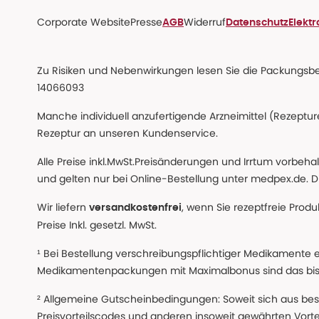
Corporate Website
Presse
Widerruf
AGB
Datenschutz
Elekt
Zu Risiken und Nebenwirkungen lesen Sie die Packungsbeil
14066093
Manche individuell anzufertigende Arzneimittel (Rezepture
Rezeptur an unseren Kundenservice.
Alle Preise inkl.MwSt.Preisänderungen und Irrtum vorbeh
und gelten nur bei Online-Bestellung unter medpex.de. Di
Wir liefern
, wenn Sie rezeptfreie Prod
versandkostenfrei
Preise Inkl. gesetzl. MwSt.
¹ Bei Bestellung verschreibungspflichtiger Medikamente 
Medikamentenpackungen mit Maximalbonus sind das bis z
² Allgemeine Gutscheinbedingungen: Soweit sich aus beso
Preisvorteilscodes und anderen insoweit gewährten Vor