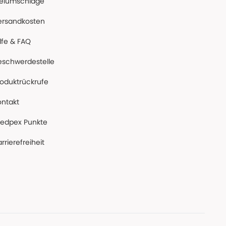
reiumschläge
ersandkosten
lfe & FAQ
eschwerdestelle
roduktrückrufe
ontakt
edpex Punkte
rrierefreiheit