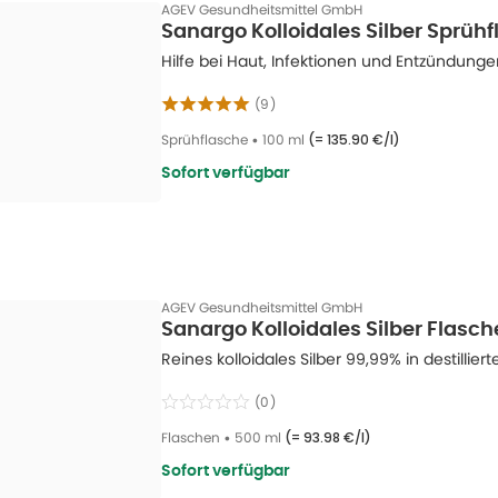
AGEV Gesundheitsmittel GmbH
Sanargo Kolloidales Silber Sprüh
Hilfe bei Haut, Infektionen und Entzündunge
(
9
)
Sprühflasche
•
100 ml
(=
135.90 €/l
)
Sofort verfügbar
AGEV Gesundheitsmittel GmbH
Sanargo Kolloidales Silber Flasc
Reines kolloidales Silber 99,99% in destillie
(
0
)
Flaschen
•
500 ml
(=
93.98 €/l
)
Sofort verfügbar