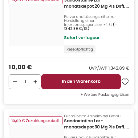
10,00 € Zuzahlungsrabatt
Sandostatine Lar-
monatsdepot 20 Mg Pls Dsfl. 1
St
Pulver und Lösungsmittel zur
Herstellung einer
Injektionssuspension
•
1 St
(=
1342.89 €/St
)
Sofort verfügbar
Rezeptpflichtig
Verkaufspreis
:
10,00 €
UVP/AVP
:
UVP/AVP
1.342,89 €
In den Warenkorb
+ Weitere Packungsgrößen
EurimPharm Arzneimittel GmbH
10,00 € Zuzahlungsrabatt
Sandostatine Lar-
monatsdepot 30 Mg Pls Dsfl. 3
St
Pulver und Lösungsmittel zur