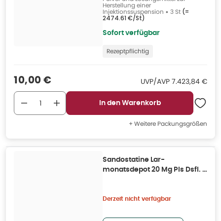
Herstellung einer
Injektionssuspension
•
3 St
(=
2474.61 €/St
)
Sofort verfügbar
Rezeptpflichtig
Verkaufspreis
:
10,00 €
UVP/AVP
:
UVP/AVP
7.423,84 €
In den Warenkorb
+ Weitere Packungsgrößen
Sandostatine Lar-
monatsdepot 20 Mg Pls Dsfl. 1
St
Derzeit nicht verfügbar