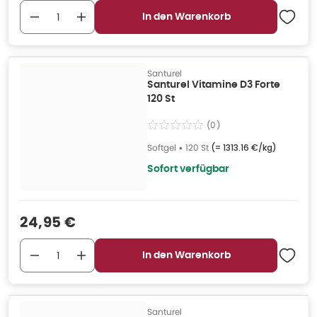
In den Warenkorb
Santurel
Santurel Vitamine D3 Forte
120 St
(
0
)
Softgel
•
120 St
(=
1313.16 €/kg
)
Sofort verfügbar
Verkaufspreis
:
24,95 €
In den Warenkorb
Santurel