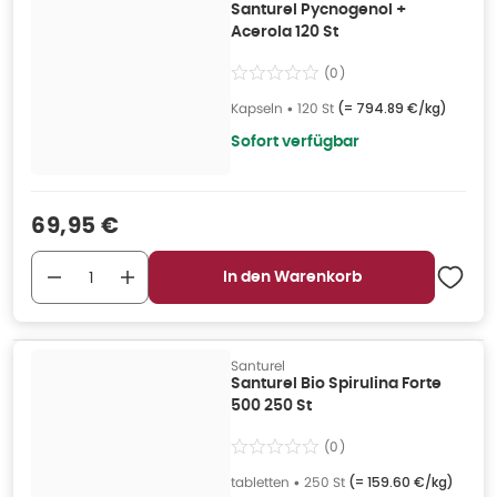
Santurel Pycnogenol +
Acerola 120 St
(
0
)
Kapseln
•
120 St
(=
794.89 €/kg
)
Sofort verfügbar
Verkaufspreis
:
69,95 €
In den Warenkorb
Santurel
Santurel Bio Spirulina Forte
500 250 St
(
0
)
tabletten
•
250 St
(=
159.60 €/kg
)