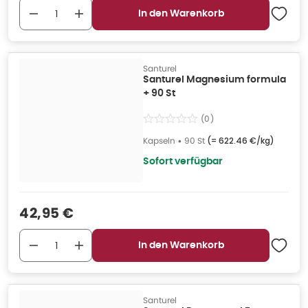
In den Warenkorb
Santurel
Santurel Magnesium formula
+ 90 St
(
0
)
Kapseln
•
90 St
(=
622.46 €/kg
)
Sofort verfügbar
Verkaufspreis
:
42,95 €
In den Warenkorb
Santurel