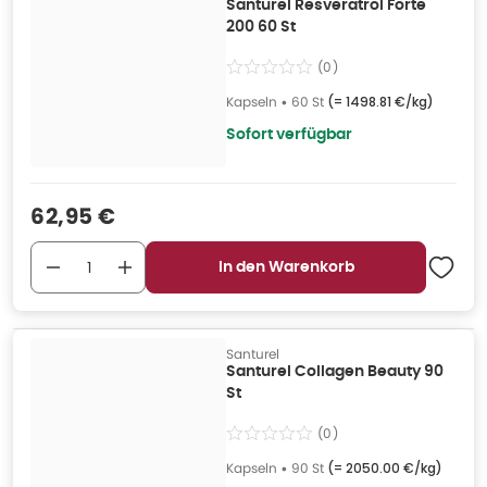
Santurel Resveratrol Forte
200 60 St
(
0
)
Kapseln
•
60 St
(=
1498.81 €/kg
)
Sofort verfügbar
Verkaufspreis
:
62,95 €
In den Warenkorb
Santurel
Santurel Collagen Beauty 90
St
(
0
)
Kapseln
•
90 St
(=
2050.00 €/kg
)