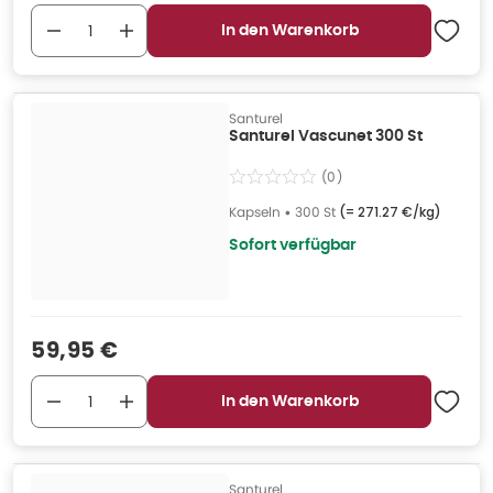
In den Warenkorb
Santurel
Santurel Vascunet 300 St
(
0
)
Kapseln
•
300 St
(=
271.27 €/kg
)
Sofort verfügbar
Verkaufspreis
:
59,95 €
In den Warenkorb
Santurel