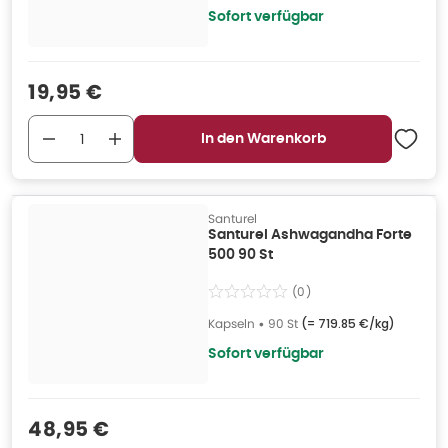
Sofort verfügbar
Verkaufspreis
:
19,95 €
In den Warenkorb
Santurel
Santurel Ashwagandha Forte
500 90 St
(
0
)
Kapseln
•
90 St
(=
719.85 €/kg
)
Sofort verfügbar
Verkaufspreis
:
48,95 €