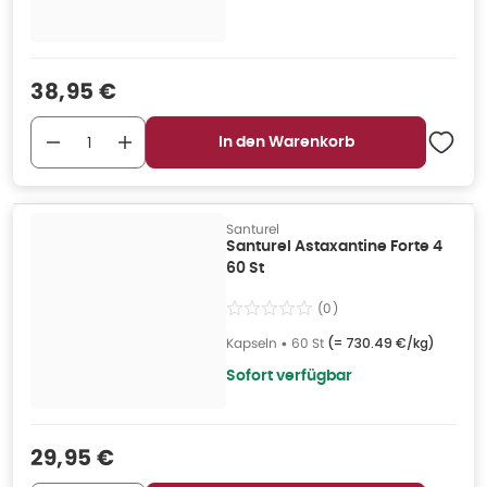
Verkaufspreis
:
38,95 €
In den Warenkorb
Santurel
Santurel Astaxantine Forte 4
60 St
(
0
)
Kapseln
•
60 St
(=
730.49 €/kg
)
Sofort verfügbar
Verkaufspreis
:
29,95 €