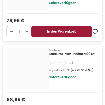
Sofort verfügbar
Verkaufspreis
:
79,95 €
In den Warenkorb
Santurel
Santurel Immunoflora 90 St
(
0
)
Kapseln
•
90 St
(=
775.66 €/kg
)
Sofort verfügbar
Verkaufspreis
:
58,95 €