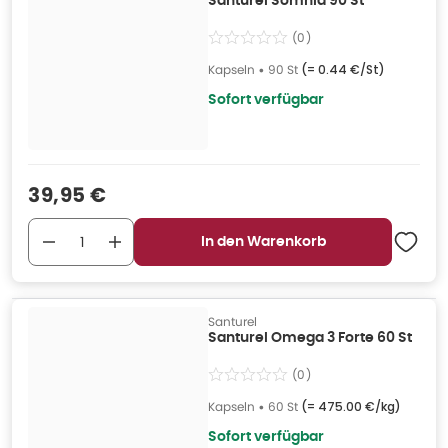
Santurel Somnia 90 St
(
0
)
Kapseln
•
90 St
(=
0.44 €/St
)
Sofort verfügbar
Verkaufspreis
:
39,95 €
In den Warenkorb
Santurel
Santurel Omega 3 Forte 60 St
(
0
)
Kapseln
•
60 St
(=
475.00 €/kg
)
Sofort verfügbar