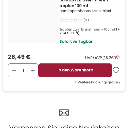
Sanucyst Blasen-nieren-
tropfen 100 ml
Homöopathisches Arzneimittel
(
0
)
Tropfen zum Einnehmen
•
100 ml
(=
264.90 €/l
)
Sofort verfügbar
Verkaufspreis
:
26,49 €
Ehemaliger P
UVP/AVP
28,26 €
*
In den Warenkorb
+ Weitere Packungsgrößen
Verpassen Sie keine Neuigkeiten