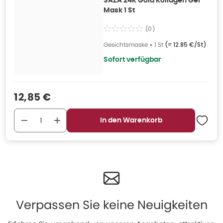
SAZA 24K Gold Kollagen Gel
Mask 1 St
(
0
)
Gesichtsmaske
•
1 St
(=
12.85 €/St
)
Sofort verfügbar
Verkaufspreis
:
12,85 €
In den Warenkorb
Verpassen Sie keine Neuigkeiten