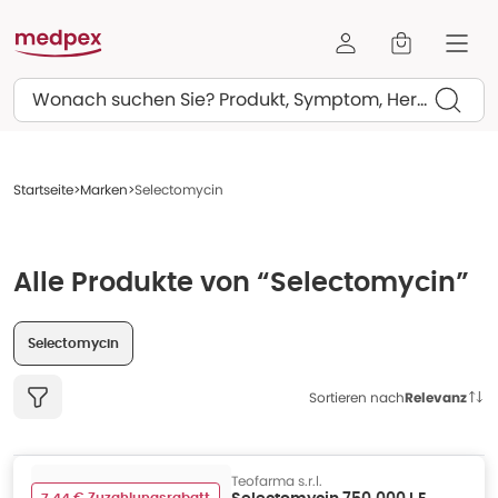
Suchen
Startseite
Marken
Selectomycin
Alle Produkte von “Selectomycin”
Selectomycin
Sortieren nach
Relevanz
Teofarma s.r.l.