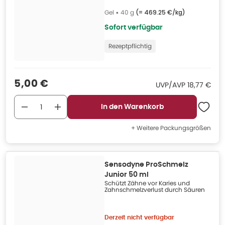
Gel
•
40 g
(=
469.25 €/kg
)
Sofort verfügbar
Rezeptpflichtig
Verkaufspreis
:
5,00 €
UVP/AVP
:
UVP/AVP
18,77 €
In den Warenkorb
+ Weitere Packungsgrößen
Sensodyne ProSchmelz
Junior 50 ml
Schützt Zähne vor Karies und
Zahnschmelzverlust durch Säuren
Derzeit nicht verfügbar