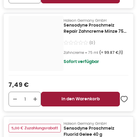
Haleon Germany GmbH
Sensodyne Proschmelz
Repair Zahncreme Minze 75
ml
(
0
)
Zahncreme
•
75 ml
(=
99.87 €/l
)
Sofort verfügbar
Verkaufspreis
:
7,49 €
In den Warenkorb
Haleon Germany GmbH
5,00 € Zuzahlungsrabatt
Sensodyne Proschmelz
Fluorid Gelee 40 g