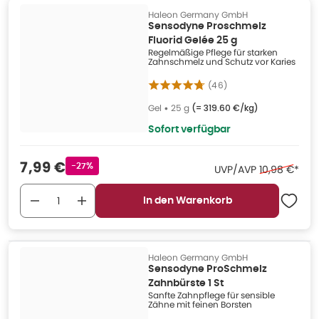
Haleon Germany GmbH
Sensodyne Proschmelz
Fluorid Gelée 25 g
Regelmäßige Pflege für starken
Zahnschmelz und Schutz vor Karies
(
46
)
Gel
•
25 g
(=
319.60 €/kg
)
Sofort verfügbar
Verkaufspreis
:
7,99 €
Rabattstempel
-27%
Ehemaliger P
UVP/AVP
10,98 €
*
In den Warenkorb
Haleon Germany GmbH
Sensodyne ProSchmelz
Zahnbürste 1 St
Sanfte Zahnpflege für sensible
Zähne mit feinen Borsten