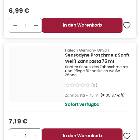
Verkaufspreis
:
6,99 €
In den Warenkorb
Haleon Germany GmbH
Sensodyne Proschmelz Sanft
Weiß Zahnpasta 75 ml
Sanfter Schutz des Zahnschmelzes
und Pflege für natürlich weiße
Zähne
(
0
)
Zahnpasta
•
75 ml
(=
95.87 €/l
)
Sofort verfügbar
Verkaufspreis
:
7,19 €
In den Warenkorb