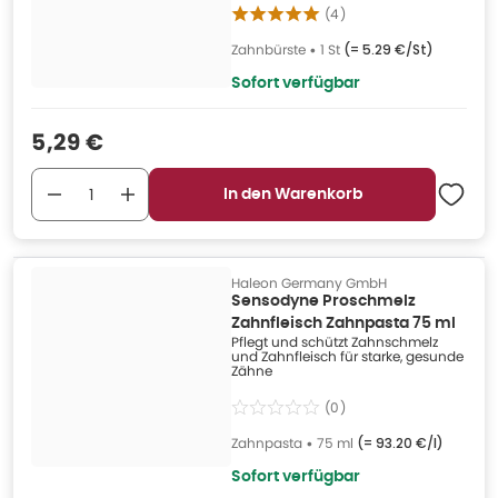
(
4
)
Zahnbürste
•
1 St
(=
5.29 €/St
)
Sofort verfügbar
Verkaufspreis
:
5,29 €
In den Warenkorb
Haleon Germany GmbH
Sensodyne Proschmelz
Zahnfleisch Zahnpasta 75 ml
Pflegt und schützt Zahnschmelz
und Zahnfleisch für starke, gesunde
Zähne
(
0
)
Zahnpasta
•
75 ml
(=
93.20 €/l
)
Sofort verfügbar