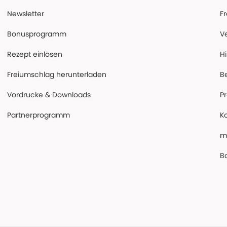
Newsletter
F
Bonusprogramm
V
Rezept einlösen
Hi
Freiumschlag herunterladen
B
Vordrucke & Downloads
P
Partnerprogramm
K
m
Ba