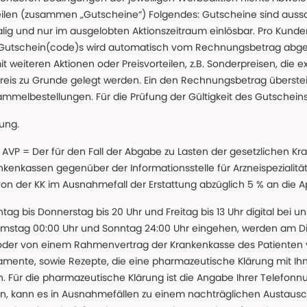
teilen (zusammen „Gutscheine“) Folgendes: Gutscheine sind auss
g und nur im ausgelobten Aktionszeitraum einlösbar. Pro Kunde
 Gutschein(code)s wird automatisch vom Rechnungsbetrag abgezo
t weiteren Aktionen oder Preisvorteilen, z.B. Sonderpreisen, die e
reis zu Grunde gelegt werden. Ein den Rechnungsbetrag überstei
ammelbestellungen. Für die Prüfung der Gültigkeit des Gutschein
lung.
 * AVP = Der für den Fall der Abgabe zu Lasten der gesetzliche
nkassen gegenüber der Informationsstelle für Arzneispezialitä
 von der KK im Ausnahmefall der Erstattung abzüglich 5 % an die 
ntag bis Donnerstag bis 20 Uhr und Freitag bis 13 Uhr digital bei 
amstag 00:00 Uhr und Sonntag 24:00 Uhr eingehen, werden am Die
oder von einem Rahmenvertrag der Krankenkasse des Patienten
amente, sowie Rezepte, die eine pharmazeutische Klärung mit Ihn
. Für die pharmazeutische Klärung ist die Angabe Ihrer Telefon
önnen, kann es in Ausnahmefällen zu einem nachträglichen Austau