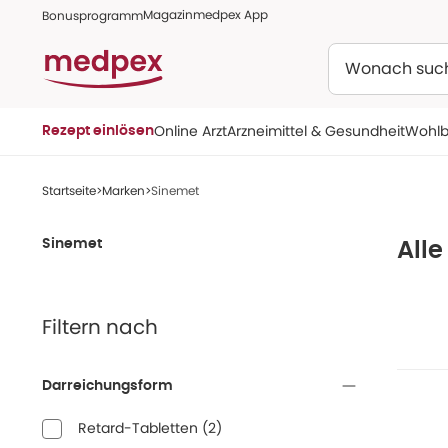
Magazin
medpex App
Bonusprogramm
Suchen
Online Arzt
Arzneimittel & Gesundheit
Wohlb
Rezept einlösen
Startseite
Marken
Sinemet
Sinemet
All
Filtern nach
Darreichungsform
Retard-Tabletten
(
2
)