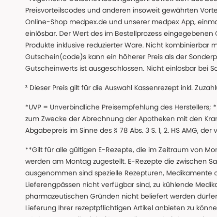
Preisvorteilscodes und anderen insoweit gewährten Vor
Online-Shop medpex.de und unserer medpex App, einmali
einlösbar. Der Wert des im Bestellprozess eingegebenen
Produkte inklusive reduzierter Ware. Nicht kombinierbar mi
Gutschein(code)s kann ein höherer Preis als der Sonderp
Gutscheinwerts ist ausgeschlossen. Nicht einlösbar bei S
³ Dieser Preis gilt für die Auswahl Kassenrezept inkl. Zuzah
*UVP = Unverbindliche Preisempfehlung des Herstellers;
zum Zwecke der Abrechnung der Apotheken mit den Kranke
Abgabepreis im Sinne des § 78 Abs. 3 S. 1, 2. HS AMG, der
**Gilt für alle gültigen E-Rezepte, die im Zeitraum von Mo
werden am Montag zugestellt. E-Rezepte die zwischen S
ausgenommen sind spezielle Rezepturen, Medikamente 
Lieferengpässen nicht verfügbar sind, zu kühlende Medik
pharmazeutischen Gründen nicht beliefert werden dürfen
Lieferung Ihrer rezeptpflichtigen Artikel anbieten zu k