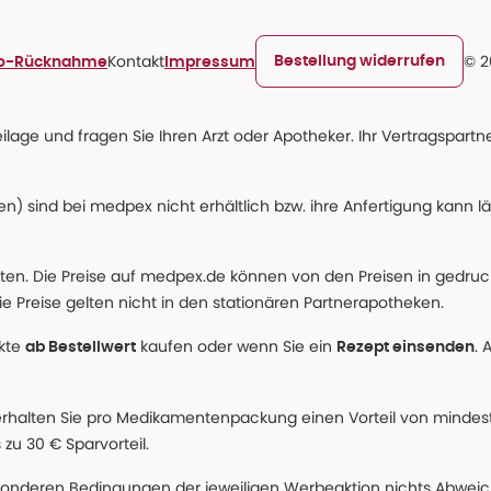
Kontakt
© 2
Bestellung widerrufen
ro-Rücknahme
Impressum
age und fragen Sie Ihren Arzt oder Apotheker. Ihr Vertragspartner
n) sind bei medpex nicht erhältlich bzw. ihre Anfertigung kann l
alten. Die Preise auf medpex.de können von den Preisen in gedru
e Preise gelten nicht in den stationären Partnerapotheken.
ukte
kaufen oder wenn Sie ein
. 
ab Bestellwert
Rezept einsenden
erhalten Sie pro Medikamentenpackung einen Vorteil von mindeste
u 30 € Sparvorteil.
nderen Bedingungen der jeweiligen Werbeaktion nichts Abweichen