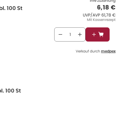
Ihre Zuzahlung
Verkaufspr
6,18 €
. 100 St
UVP/AVP
:
UVP/AVP
61,78 €
Mit Kassenrezept
In den Warenkor
Verkauf durch
medpex
. 100 St