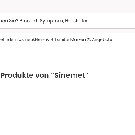
efinden
Kosmetik
Heil- & Hilfsmittel
Marken
Angebote
e Produkte von “Sinemet”