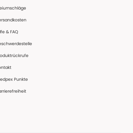
reiumschläge
ersandkosten
lfe & FAQ
eschwerdestelle
roduktrückrufe
ontakt
edpex Punkte
rrierefreiheit