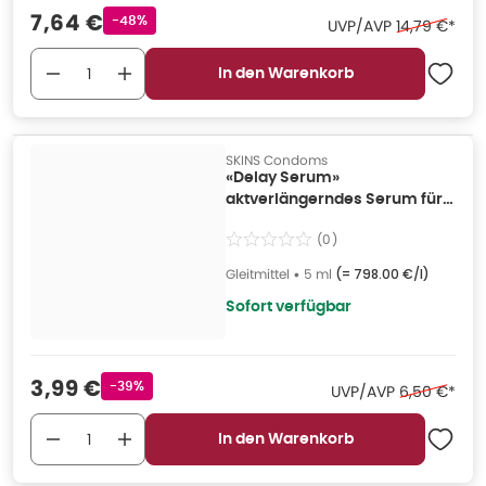
Verkaufspreis
:
7,64 €
Rabattstempel
-48%
Ehemaliger P
UVP/AVP
14,79 €
*
In den Warenkorb
SKINS Condoms
«Delay Serum»
aktverlängerndes Serum für
Männer (0.005 l) 5 ml
(
0
)
Gleitmittel
•
5 ml
(=
798.00 €/l
)
Sofort verfügbar
Verkaufspreis
:
3,99 €
Rabattstempel
-39%
Ehemaliger 
UVP/AVP
6,50 €
*
In den Warenkorb