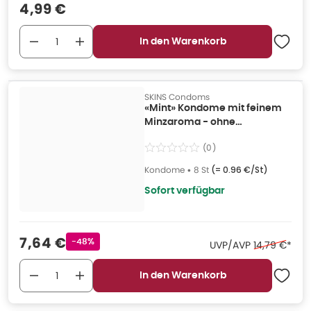
Verkaufspreis
:
4,99 €
In den Warenkorb
SKINS Condoms
«Mint» Kondome mit feinem
Minzaroma - ohne
Latexgeruch (12 Kondome) 8
(
0
)
St
Kondome
•
8 St
(=
0.96 €/St
)
Sofort verfügbar
Verkaufspreis
:
7,64 €
Rabattstempel
-48%
Ehemaliger P
UVP/AVP
14,79 €
*
In den Warenkorb