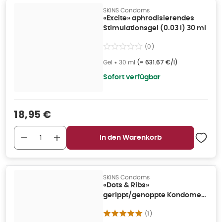
SKINS Condoms
«Excite» aphrodisierendes
Stimulationsgel (0.03 l) 30 ml
(
0
)
Gel
•
30 ml
(=
631.67 €/l
)
Sofort verfügbar
Verkaufspreis
:
18,95 €
In den Warenkorb
SKINS Condoms
«Dots & Ribs»
gerippt/genoppte Kondome
ohne Latexgeruch (12
(
1
)
Kondome) 8 St