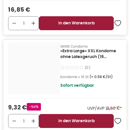
Verkaufspreis
:
16,85 €
In den Warenkorb
SKINS Condoms
«Extra Large» XXL Kondome
ohne Latexgeruch (16
Kondome) 16 St
(
0
)
Kondome
•
16 St
(=
0.58 €/St
)
Sofort verfügbar
Verkaufspreis
:
9,32 €
Rabattstempel
-50%
Ehemaliger P
UVP/AVP
18,50 €
*
In den Warenkorb