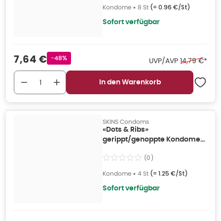
Kondome
•
8 St
(=
0.96 €/St
)
Sofort verfügbar
Verkaufspreis
:
7,64 €
Rabattstempel
-48%
Ehemaliger P
UVP/AVP
14,79 €
*
In den Warenkorb
SKINS Condoms
«Dots & Ribs»
gerippt/genoppte Kondome
ohne Latexgeruch (4
(
0
)
Kondome) 4 St
Kondome
•
4 St
(=
1.25 €/St
)
Sofort verfügbar