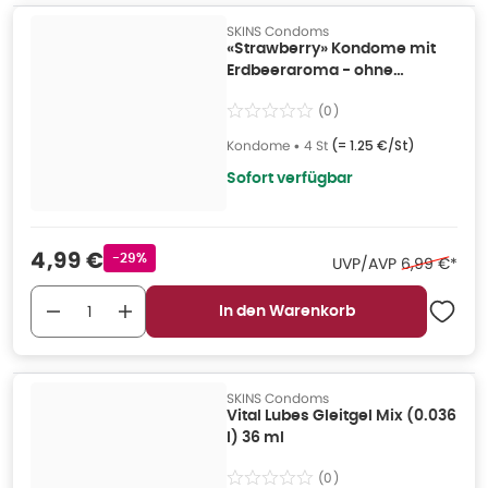
SKINS Condoms
«Strawberry» Kondome mit
Erdbeeraroma - ohne
Latexgeruch (4 Kondome) 4
(
0
)
St
Kondome
•
4 St
(=
1.25 €/St
)
Sofort verfügbar
Verkaufspreis
:
4,99 €
Rabattstempel
-29%
Ehemaliger 
UVP/AVP
6,99 €
*
In den Warenkorb
SKINS Condoms
Vital Lubes Gleitgel Mix (0.036
l) 36 ml
(
0
)