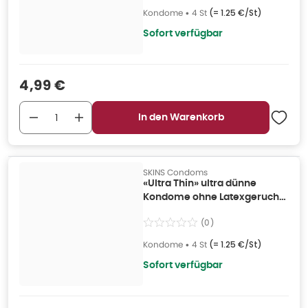
Kondome
•
4 St
(=
1.25 €/St
)
Sofort verfügbar
Verkaufspreis
:
4,99 €
In den Warenkorb
SKINS Condoms
«Ultra Thin» ultra dünne
Kondome ohne Latexgeruch
(4 Kondome) 4 St
(
0
)
Kondome
•
4 St
(=
1.25 €/St
)
Sofort verfügbar