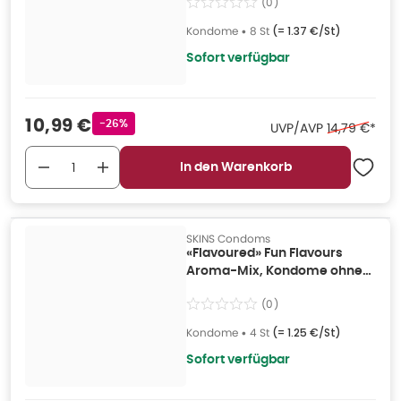
(
0
)
St
Kondome
•
8 St
(=
1.37 €/St
)
Sofort verfügbar
Verkaufspreis
:
10,99 €
Rabattstempel
-26%
Ehemaliger P
UVP/AVP
14,79 €
*
In den Warenkorb
SKINS Condoms
«Flavoured» Fun Flavours
Aroma-Mix, Kondome ohne
Latexgeruch (4 Kondome) 4
(
0
)
St
Kondome
•
4 St
(=
1.25 €/St
)
Sofort verfügbar