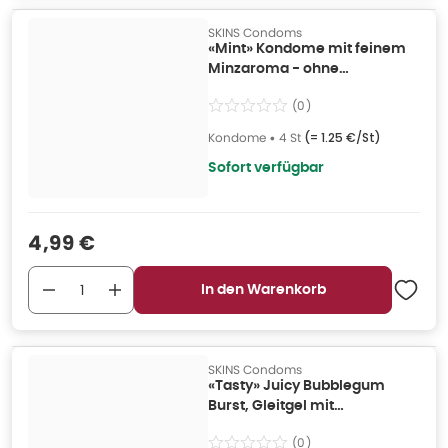
SKINS Condoms
«Mint» Kondome mit feinem
Minzaroma - ohne
Latexgeruch (4 Kondome) 4
(
0
)
St
Kondome
•
4 St
(=
1.25 €/St
)
Sofort verfügbar
Verkaufspreis
:
4,99 €
In den Warenkorb
SKINS Condoms
«Tasty» Juicy Bubblegum
Burst, Gleitgel mit
Geschmack (0.13 l) 130 ml
(
0
)