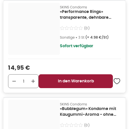
SKINS Condoms
«Performance Rings»
transparente, dehnbare
Penisringe (3 Stück) 3 St
(
0
)
Sonstige
•
3 St
(=
4.98 €/St
)
Sofort verfügbar
Verkaufspreis
:
14,95 €
In den Warenkorb
SKINS Condoms
«Bubblegum» Kondome mit
Kaugummi-Aroma - ohne
Latexgeruch (4 Kondome) 4
(
0
)
St