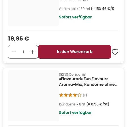
Gleitmittel
•
130 ml
(=
153.46 €/l
)
Sofort verfügbar
Verkaufspreis
:
19,95 €
In den Warenkorb
SKINS Condoms
«Flavoured» Fun Flavours
Aroma-Mix, Kondome ohne
Latexgeruch (12 Kondome) 8
(
1
)
St
Kondome
•
8 St
(=
0.96 €/St
)
Sofort verfügbar