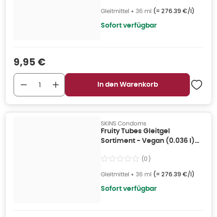
Gleitmittel
•
36 ml
(=
276.39 €/l
)
Sofort verfügbar
Verkaufspreis
:
9,95 €
In den Warenkorb
SKINS Condoms
Fruity Tubes Gleitgel
Sortiment - Vegan (0.036 l)
36 ml
(
0
)
Gleitmittel
•
36 ml
(=
276.39 €/l
)
Sofort verfügbar