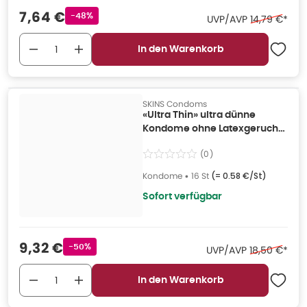
Verkaufspreis
:
7,64 €
Rabattstempel
-48%
Ehemaliger P
UVP/AVP
14,79 €
*
In den Warenkorb
SKINS Condoms
«Ultra Thin» ultra dünne
Kondome ohne Latexgeruch
(16 Kondome) 16 St
(
0
)
Kondome
•
16 St
(=
0.58 €/St
)
Sofort verfügbar
Verkaufspreis
:
9,32 €
Rabattstempel
-50%
Ehemaliger P
UVP/AVP
18,50 €
*
In den Warenkorb