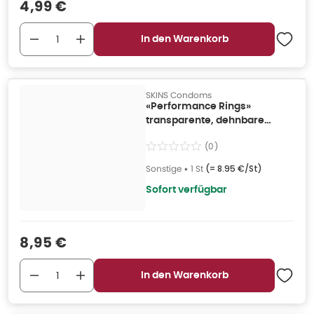
Verkaufspreis
:
4,99 €
In den Warenkorb
SKINS Condoms
«Performance Rings»
transparente, dehnbare
Penisringe (1 Stück) 1 St
(
0
)
Sonstige
•
1 St
(=
8.95 €/St
)
Sofort verfügbar
Verkaufspreis
:
8,95 €
In den Warenkorb