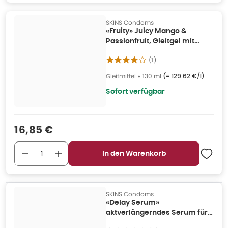
SKINS Condoms
«Fruity» Juicy Mango &
Passionfruit, Gleitgel mit
Geschmack (0.13 l) 130 ml
(
1
)
Gleitmittel
•
130 ml
(=
129.62 €/l
)
Sofort verfügbar
Verkaufspreis
:
16,85 €
In den Warenkorb
SKINS Condoms
«Delay Serum»
aktverlängerndes Serum für
Männer (0.03 l) 30 ml