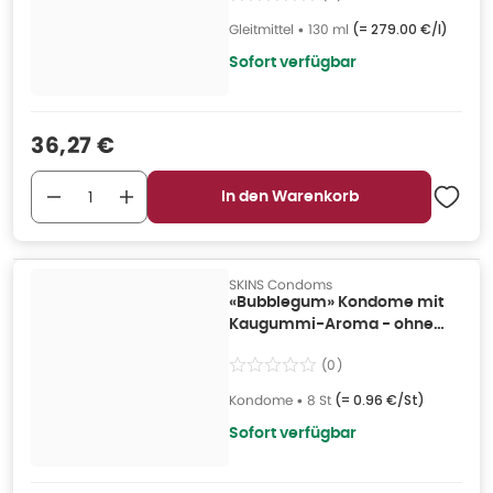
Gleitmittel
•
130 ml
(=
279.00 €/l
)
Sofort verfügbar
Verkaufspreis
:
36,27 €
In den Warenkorb
SKINS Condoms
«Bubblegum» Kondome mit
Kaugummi-Aroma - ohne
Latexgeruch (12 Kondome) 8
(
0
)
St
Kondome
•
8 St
(=
0.96 €/St
)
Sofort verfügbar