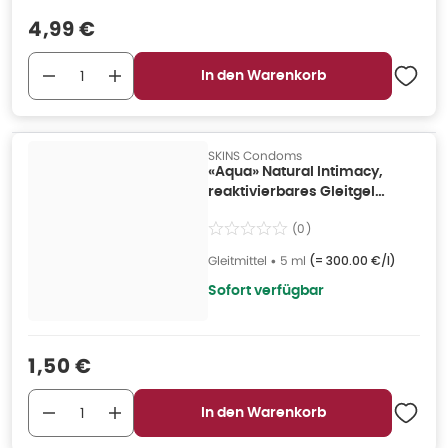
Verkaufspreis
:
4,99 €
In den Warenkorb
SKINS Condoms
«Aqua» Natural Intimacy,
reaktivierbares Gleitgel
(0.005 l) 5 ml
(
0
)
Gleitmittel
•
5 ml
(=
300.00 €/l
)
Sofort verfügbar
Verkaufspreis
:
1,50 €
In den Warenkorb