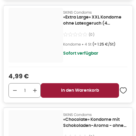
SKINS Condoms
«Extra Large» XXL Kondome
ohne Latexgeruch (4
Kondome) 4 St
(
0
)
Kondome
•
4 St
(=
1.25 €/St
)
Sofort verfügbar
Verkaufspreis
:
4,99 €
In den Warenkorb
SKINS Condoms
«Chocolate» Kondome mit
Schokoladen-Aroma - ohne
Latexgeruch (12 Kondome) 8