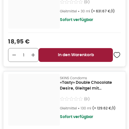
(
0
)
Gleitmittel
•
30 ml
(=
631.67 €/l
)
Sofort verfügbar
Verkaufspreis
:
18,95 €
In den Warenkorb
SKINS Condoms
«Tasty» Double Chocolate
Desire, Gleitgel mit
Geschmack (0.13 l) 130 ml
(
0
)
Gleitmittel
•
130 ml
(=
129.62 €/l
)
Sofort verfügbar