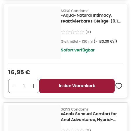
SKINS Condoms
«Aqua» Natural Intimacy,
reaktivierbares Gleitgel (0.13
l) 130 ml
(
0
)
Gleitmittel
•
130 ml
(=
130.38 €/l
)
Sofort verfügbar
Verkaufspreis
:
16,95 €
In den Warenkorb
SKINS Condoms
«Anal» Sensual Comfort for
Anal Adventures, Hybrid-
Gleitgel (0.13 l) 130 ml
(
0
)