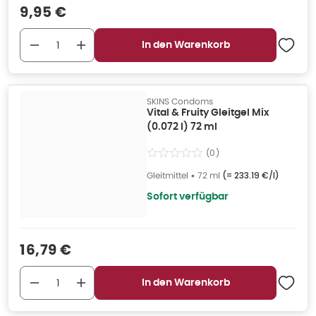
Verkaufspreis
:
9,95 €
In den Warenkorb
SKINS Condoms
Vital & Fruity Gleitgel Mix
(0.072 l) 72 ml
(
0
)
Gleitmittel
•
72 ml
(=
233.19 €/l
)
Sofort verfügbar
Verkaufspreis
:
16,79 €
In den Warenkorb