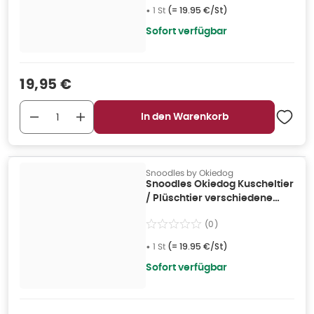
•
1 St
(=
19.95 €/St
)
Sofort verfügbar
Verkaufspreis
:
19,95 €
In den Warenkorb
Snoodles by Okiedog
Snoodles Okiedog Kuscheltier
/ Plüschtier verschiedene
Charaktere 1 St
(
0
)
•
1 St
(=
19.95 €/St
)
Sofort verfügbar