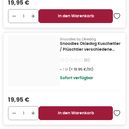
Verkaufspreis
:
19,95 €
In den Warenkorb
Snoodles by Okiedog
Snoodles Okiedog Kuscheltier
/ Plüschtier verschiedene
Charaktere 1 St
(
0
)
•
1 St
(=
19.95 €/St
)
Sofort verfügbar
Verkaufspreis
:
19,95 €
In den Warenkorb