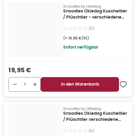
Snoodles by Okiedog
Snoodles Okiedog Kuscheltier
/ Plüschtier - verschiedene
Charaktere in
(
0
)
Geschenkverpackung
(=
19.95 €/St
)
Sofort verfügbar
Verkaufspreis
:
19,95 €
In den Warenkorb
Snoodles by Okiedog
Snoodles Okiedog Kuscheltier
/ Plüschtier verschiedene
Charaktere 1 St
(
0
)