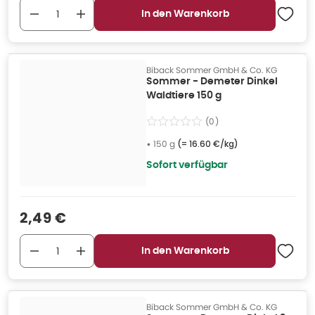
In den Warenkorb
Biback Sommer GmbH & Co. KG
Sommer - Demeter Dinkel
Waldtiere 150 g
(
0
)
•
150 g
(=
16.60 €/kg
)
Sofort verfügbar
Verkaufspreis
:
2,49 €
In den Warenkorb
Biback Sommer GmbH & Co. KG