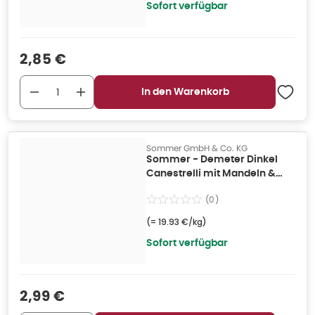
Sofort verfügbar
Verkaufspreis
:
2,85 €
In den Warenkorb
Sommer GmbH & Co. KG
Sommer - Demeter Dinkel
Canestrelli mit Mandeln &
Zitrone
(
0
)
(=
19.93 €/kg
)
Sofort verfügbar
Verkaufspreis
:
2,99 €