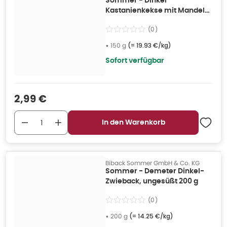
Sommer - Dinkel
Kastanienkekse mit Mandel
150 g
(
0
)
•
150 g
(=
19.93 €/kg
)
Sofort verfügbar
Verkaufspreis
:
2,99 €
In den Warenkorb
Biback Sommer GmbH & Co. KG
Sommer - Demeter Dinkel-
Zwieback, ungesüßt 200 g
(
0
)
•
200 g
(=
14.25 €/kg
)