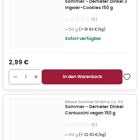
Sommer - Demeter Dinkel 3
Ingwer-Cookies 150 g
(
0
)
•
150 g
(=
19.93 €/kg
)
Sofort verfügbar
Verkaufspreis
:
2,99 €
In den Warenkorb
Biback Sommer GmbH & Co. KG
Sommer - Demeter Dinkel
Cantuccini vegan 150 g
(
0
)
•
150 g
(=
22.93 €/kg
)