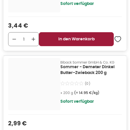
Sofort verfügbar
Verkaufspreis
:
3,44 €
In den Warenkorb
Biback Sommer GmbH & Co. KG
Sommer - Demeter Dinkel
Butter-Zwieback 200 g
(
0
)
•
200 g
(=
14.95 €/kg
)
Sofort verfügbar
Verkaufspreis
:
2,99 €