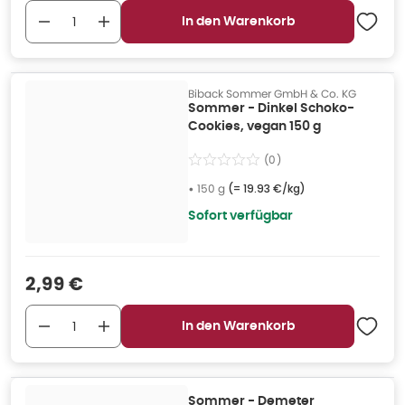
In den Warenkorb
Biback Sommer GmbH & Co. KG
Sommer - Dinkel Schoko-
Cookies, vegan 150 g
(
0
)
•
150 g
(=
19.93 €/kg
)
Sofort verfügbar
Verkaufspreis
:
2,99 €
In den Warenkorb
Sommer - Demeter