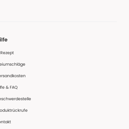
ilfe
-Rezept
reiumschläge
ersandkosten
lfe & FAQ
eschwerdestelle
roduktrückrufe
ontakt