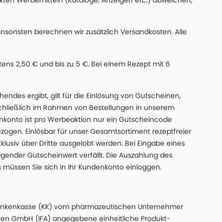
ckten Werbemitteln (Kataloge, Anzeigen etc.) abweichen,
Ansonsten berechnen wir zusätzlich Versandkosten. Alle
ns 2,50 € und bis zu 5 €. Bei einem Rezept mit 6
des ergibt, gilt für die Einlösung von Gutscheinen,
chließlich im Rahmen von Bestellungen in unserem
nkonto ist pro Werbeaktion nur ein Gutscheincode
gen. Einlösbar für unser Gesamtsortiment rezeptfreier
xklusiv über Dritte ausgelobt werden. Bei Eingabe eines
gender Gutscheinwert verfällt. Die Auszahlung des
s müssen Sie sich in Ihr Kundenkonto einloggen.
n Krankenkasse (KK) vom pharmazeutischen Unternehmer
ten GmbH (IFA) angegebene einheitliche Produkt-