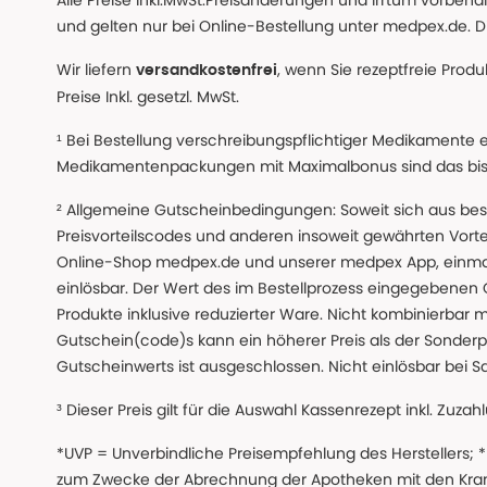
Alle Preise inkl.MwSt.Preisänderungen und Irrtum vorbeh
und gelten nur bei Online-Bestellung unter medpex.de. Di
Wir liefern
, wenn Sie rezeptfreie Prod
versandkostenfrei
Preise Inkl. gesetzl. MwSt.
¹ Bei Bestellung verschreibungspflichtiger Medikamente 
Medikamentenpackungen mit Maximalbonus sind das bis z
² Allgemeine Gutscheinbedingungen: Soweit sich aus beso
Preisvorteilscodes und anderen insoweit gewährten Vor
Online-Shop medpex.de und unserer medpex App, einmali
einlösbar. Der Wert des im Bestellprozess eingegebenen
Produkte inklusive reduzierter Ware. Nicht kombinierbar mi
Gutschein(code)s kann ein höherer Preis als der Sonderp
Gutscheinwerts ist ausgeschlossen. Nicht einlösbar bei S
³ Dieser Preis gilt für die Auswahl Kassenrezept inkl. Zuzah
*UVP = Unverbindliche Preisempfehlung des Herstellers;
zum Zwecke der Abrechnung der Apotheken mit den Kranke