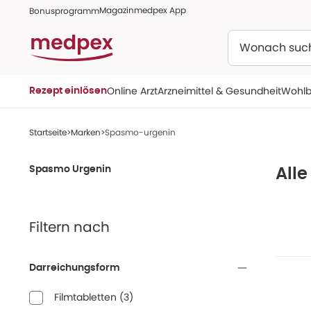
Magazin
medpex App
Bonusprogramm
Suchen
Online Arzt
Arzneimittel & Gesundheit
Wohlb
Rezept einlösen
Startseite
Marken
Spasmo-urgenin
Spasmo Urgenin
All
Filtern nach
Darreichungsform
Filmtabletten
(
3
)