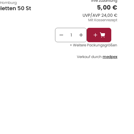
Ihre Zuzahlung
d Homburg
Verkaufspr
5,00 €
etten 50 St
UVP/AVP
:
UVP/AVP
24,00 €
Mit Kassenrezept
In den Warenkor
+ Weitere Packungsgrößen
Verkauf durch
medpex