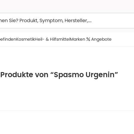
efinden
Kosmetik
Heil- & Hilfsmittel
Marken
Angebote
e Produkte von “Spasmo Urgenin”