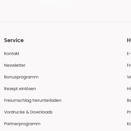
Service
H
Kontakt
E
Newsletter
F
Bonusprogramm
V
Rezept einlösen
Hi
Freiumschlag herunterladen
B
Vordrucke & Downloads
P
Partnerprogramm
K