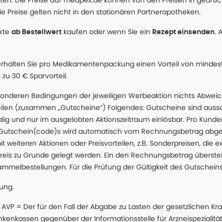
alten. Die Preise auf medpex.de können von den Preisen in gedru
e Preise gelten nicht in den stationären Partnerapotheken.
ukte
kaufen oder wenn Sie ein
. 
ab Bestellwert
Rezept einsenden
erhalten Sie pro Medikamentenpackung einen Vorteil von mindeste
u 30 € Sparvorteil.
nderen Bedingungen der jeweiligen Werbeaktion nichts Abweichen
teilen (zusammen „Gutscheine“) Folgendes: Gutscheine sind auss
g und nur im ausgelobten Aktionszeitraum einlösbar. Pro Kunde
 Gutschein(code)s wird automatisch vom Rechnungsbetrag abgezo
t weiteren Aktionen oder Preisvorteilen, z.B. Sonderpreisen, die e
reis zu Grunde gelegt werden. Ein den Rechnungsbetrag überstei
ammelbestellungen. Für die Prüfung der Gültigkeit des Gutschein
lung.
 * AVP = Der für den Fall der Abgabe zu Lasten der gesetzliche
nkassen gegenüber der Informationsstelle für Arzneispezialitä