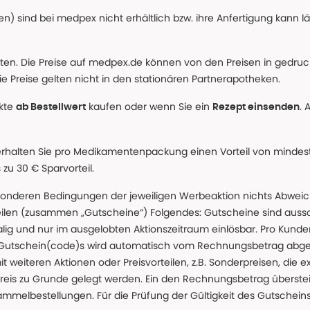
n) sind bei medpex nicht erhältlich bzw. ihre Anfertigung kann l
alten. Die Preise auf medpex.de können von den Preisen in gedru
e Preise gelten nicht in den stationären Partnerapotheken.
ukte
kaufen oder wenn Sie ein
. 
ab Bestellwert
Rezept einsenden
erhalten Sie pro Medikamentenpackung einen Vorteil von mindeste
u 30 € Sparvorteil.
nderen Bedingungen der jeweiligen Werbeaktion nichts Abweichen
teilen (zusammen „Gutscheine“) Folgendes: Gutscheine sind auss
g und nur im ausgelobten Aktionszeitraum einlösbar. Pro Kunde
 Gutschein(code)s wird automatisch vom Rechnungsbetrag abgezo
t weiteren Aktionen oder Preisvorteilen, z.B. Sonderpreisen, die e
reis zu Grunde gelegt werden. Ein den Rechnungsbetrag überstei
ammelbestellungen. Für die Prüfung der Gültigkeit des Gutschein