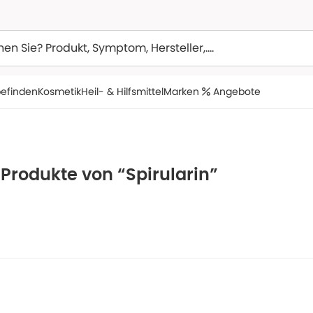
efinden
Kosmetik
Heil- & Hilfsmittel
Marken
Angebote
 Produkte von “Spirularin”