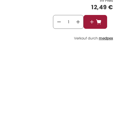
Ihr Preis
Verkaufspre
12,49 €
In den Warenkor
Verkauf durch
medpex