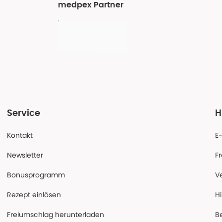
medpex Partner
Service
H
Kontakt
E
Newsletter
F
Bonusprogramm
V
Rezept einlösen
Hi
Freiumschlag herunterladen
B