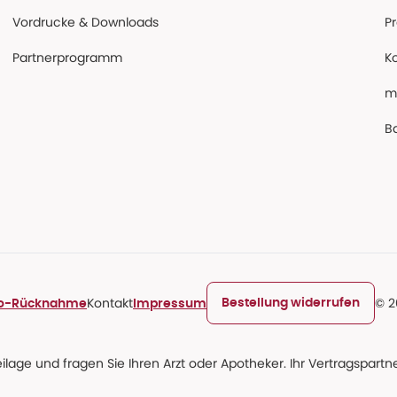
Vordrucke & Downloads
P
Partnerprogramm
K
m
Ba
Kontakt
© 2
Bestellung widerrufen
ro-Rücknahme
Impressum
age und fragen Sie Ihren Arzt oder Apotheker. Ihr Vertragspartner