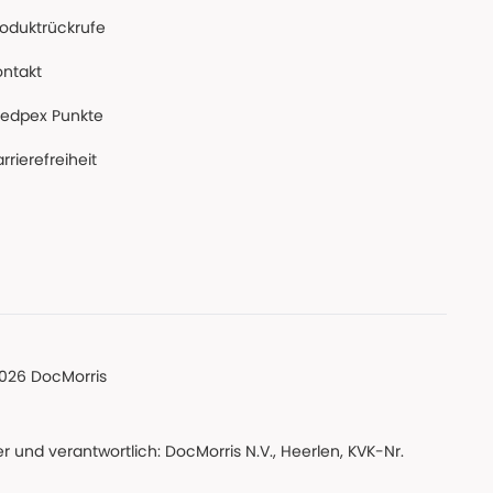
roduktrückrufe
ontakt
edpex Punkte
rrierefreiheit
026 DocMorris
 und verantwortlich: DocMorris N.V., Heerlen, KVK-Nr.