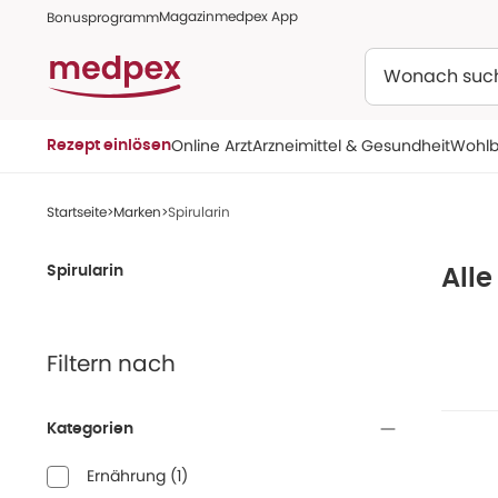
Magazin
medpex App
Bonusprogramm
Suchen
Online Arzt
Arzneimittel & Gesundheit
Wohlb
Rezept einlösen
Startseite
Marken
Spirularin
Spirularin
Alle
Filtern nach
Kategorien
Ernährung
(
1
)