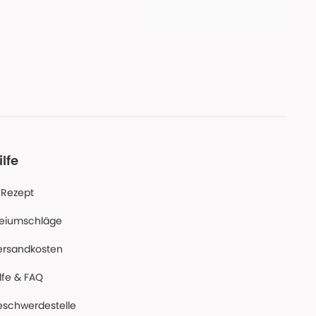
ilfe
-Rezept
reiumschläge
ersandkosten
lfe & FAQ
eschwerdestelle