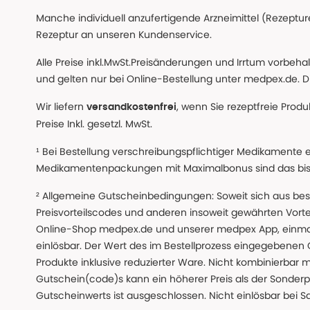
Manche individuell anzufertigende Arzneimittel (Rezepture
Rezeptur an unseren Kundenservice.
Alle Preise inkl.MwSt.Preisänderungen und Irrtum vorbeh
und gelten nur bei Online-Bestellung unter medpex.de. Di
Wir liefern
, wenn Sie rezeptfreie Prod
versandkostenfrei
Preise Inkl. gesetzl. MwSt.
¹ Bei Bestellung verschreibungspflichtiger Medikamente 
Medikamentenpackungen mit Maximalbonus sind das bis z
² Allgemeine Gutscheinbedingungen: Soweit sich aus beso
Preisvorteilscodes und anderen insoweit gewährten Vor
Online-Shop medpex.de und unserer medpex App, einmali
einlösbar. Der Wert des im Bestellprozess eingegebenen
Produkte inklusive reduzierter Ware. Nicht kombinierbar mi
Gutschein(code)s kann ein höherer Preis als der Sonderp
Gutscheinwerts ist ausgeschlossen. Nicht einlösbar bei S