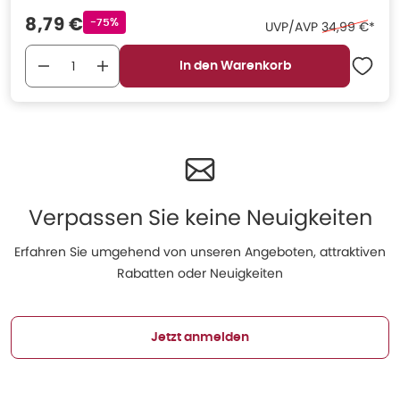
Verkaufspreis
:
8,79 €
Rabattstempel
-75%
Ehemaliger Pr
UVP/AVP
34,99 €
*
In den Warenkorb
Verpassen Sie keine Neuigkeiten
Erfahren Sie umgehend von unseren Angeboten, attraktiven
Rabatten oder Neuigkeiten
Jetzt anmelden