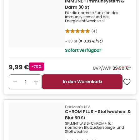
IMMUNE - Immunsystem &
Darm 30 St
Für die normale Funktion des
Immunsystems und des
Energiestoffwechsels
(
4
)
•
30 St
(=
0.33 €/St
)
Sofort verfügbar
Verkaufspreis
:
9,99 €
Rabattstempel
-75%
Ehemaliger Pr
UVP/AVP
39,99 €
*
In den Warenkorb
DocMorris N.V.
CHROM PLUS - Stoffwechsel &
Blut 60 St
SPLMNT LAB S-CHROM+ für
normalen Blutzuckerspiegel und
Stoffwechsel