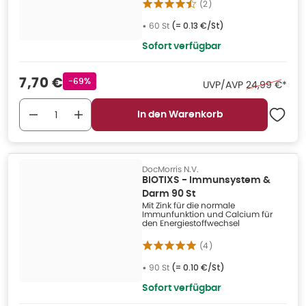
(
2
)
•
60 St
(=
0.13 €/St
)
Sofort verfügbar
Verkaufspreis
:
7,70 €
Rabattstempel
-69%
Ehemaliger Pr
UVP/AVP
24,99 €
*
In den Warenkorb
DocMorris N.V.
BIOTIXS - Immunsystem &
Darm 90 St
Mit Zink für die normale
Immunfunktion und Calcium für
den Energiestoffwechsel
(
4
)
•
90 St
(=
0.10 €/St
)
Sofort verfügbar