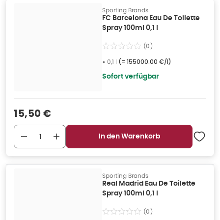
Sporting Brands
FC Barcelona Eau De Toilette
Spray 100ml 0,1 l
(
0
)
•
0,1 l
(=
155000.00 €/l
)
Sofort verfügbar
Verkaufspreis
:
15,50 €
In den Warenkorb
Sporting Brands
Real Madrid Eau De Toilette
Spray 100ml 0,1 l
(
0
)