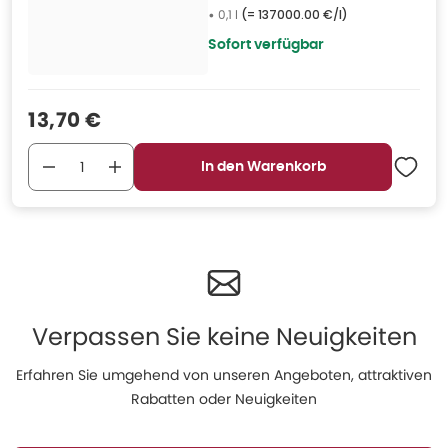
•
0,1 l
(=
137000.00 €/l
)
Sofort verfügbar
Verkaufspreis
:
13,70 €
In den Warenkorb
Verpassen Sie keine Neuigkeiten
Erfahren Sie umgehend von unseren Angeboten, attraktiven
Rabatten oder Neuigkeiten