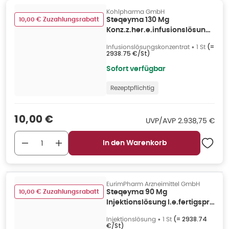
Kohlpharma GmbH
10,00 € Zuzahlungsrabatt
Steqeyma 130 Mg
Konz.z.her.e.infusionslösung
Dsfl. 1 St
Infusionslösungskonzentrat
•
1 St
(=
2938.75 €/St
)
Sofort verfügbar
Rezeptpflichtig
Verkaufspreis
:
10,00 €
UVP/AVP
:
UVP/AVP
2.938,75 €
In den Warenkorb
EurimPharm Arzneimittel GmbH
10,00 € Zuzahlungsrabatt
Steqeyma 90 Mg
Injektionslösung I.e.fertigspr.
1 St
Injektionslösung
•
1 St
(=
2938.74
€/St
)