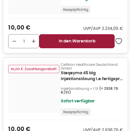
Rezeptpflichtig
Verkaufspreis
:
10,00 €
UVP/AVP
:
UVP/AVP
2.234,05 €
In den Warenkorb
Celltrion Healthcare Deutschland
GmbH
10,00 € Zuzahlungsrabatt
Steqeyma 45 Mg
Injektionslösung I.e.fertigspr.
1 St
Injektionslösung
•
1 St
(=
2938.76
€/St
)
Sofort verfügbar
Rezeptpflichtig
Verkaufspreis
:
10,00 €
UVP/AVP
:
UVP/AVP
2.938,76 €