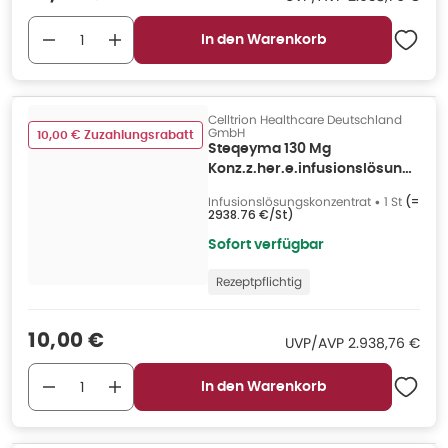
In den Warenkorb
Celltrion Healthcare Deutschland
GmbH
10,00 € Zuzahlungsrabatt
Steqeyma 130 Mg
Konz.z.her.e.infusionslösung
Dsfl. 1 St
Infusionslösungskonzentrat
•
1 St
(=
2938.76 €/St
)
Sofort verfügbar
Rezeptpflichtig
Verkaufspreis
:
10,00 €
UVP/AVP
:
UVP/AVP
2.938,76 €
In den Warenkorb