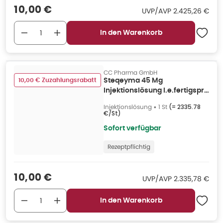
Verkaufspreis
:
10,00 €
UVP/AVP
:
UVP/AVP
2.425,26 €
In den Warenkorb
CC Pharma GmbH
10,00 € Zuzahlungsrabatt
Steqeyma 45 Mg
Injektionslösung I.e.fertigspr.
1 St
Injektionslösung
•
1 St
(=
2335.78
€/St
)
Sofort verfügbar
Rezeptpflichtig
Verkaufspreis
:
10,00 €
UVP/AVP
:
UVP/AVP
2.335,78 €
In den Warenkorb