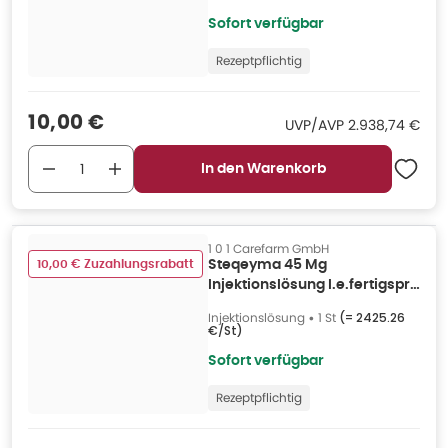
Sofort verfügbar
Rezeptpflichtig
Verkaufspreis
:
10,00 €
UVP/AVP
:
UVP/AVP
2.938,74 €
In den Warenkorb
1 0 1 Carefarm GmbH
10,00 € Zuzahlungsrabatt
Steqeyma 45 Mg
Injektionslösung I.e.fertigspr.
1 St
Injektionslösung
•
1 St
(=
2425.26
€/St
)
Sofort verfügbar
Rezeptpflichtig