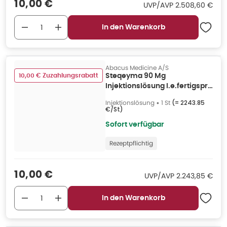
Verkaufspreis
:
10,00 €
UVP/AVP
:
UVP/AVP
2.508,60 €
In den Warenkorb
Abacus Medicine A/S
10,00 € Zuzahlungsrabatt
Steqeyma 90 Mg
Injektionslösung I.e.fertigspr.
1 St
Injektionslösung
•
1 St
(=
2243.85
€/St
)
Sofort verfügbar
Rezeptpflichtig
Verkaufspreis
:
10,00 €
UVP/AVP
:
UVP/AVP
2.243,85 €
In den Warenkorb