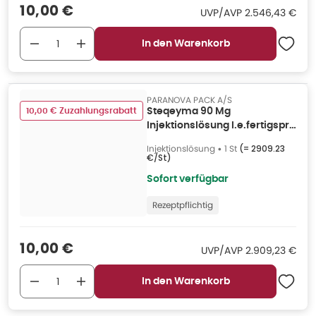
Verkaufspreis
:
10,00 €
UVP/AVP
:
UVP/AVP
2.546,43 €
In den Warenkorb
PARANOVA PACK A/S
10,00 € Zuzahlungsrabatt
Steqeyma 90 Mg
Injektionslösung I.e.fertigspr.
1 St
Injektionslösung
•
1 St
(=
2909.23
€/St
)
Sofort verfügbar
Rezeptpflichtig
Verkaufspreis
:
10,00 €
UVP/AVP
:
UVP/AVP
2.909,23 €
In den Warenkorb