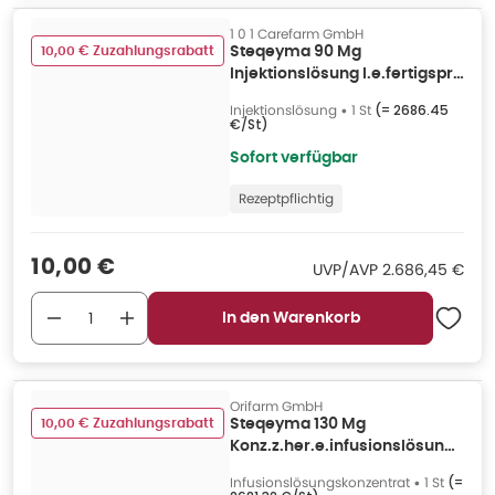
1 0 1 Carefarm GmbH
10,00 € Zuzahlungsrabatt
Steqeyma 90 Mg
Injektionslösung I.e.fertigspr.
1 St
Injektionslösung
•
1 St
(=
2686.45
€/St
)
Sofort verfügbar
Rezeptpflichtig
Verkaufspreis
:
10,00 €
UVP/AVP
:
UVP/AVP
2.686,45 €
In den Warenkorb
Orifarm GmbH
10,00 € Zuzahlungsrabatt
Steqeyma 130 Mg
Konz.z.her.e.infusionslösung
Dsfl. 1 St
Infusionslösungskonzentrat
•
1 St
(=