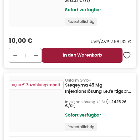
2681.32 €/St
)
Sofort verfügbar
Rezeptpflichtig
Verkaufspreis
:
10,00 €
UVP/AVP
:
UVP/AVP
2.681,32 €
In den Warenkorb
Orifarm GmbH
10,00 € Zuzahlungsrabatt
Steqeyma 45 Mg
Injektionslösung I.e.fertigspr.
1 St
Injektionslösung
•
1 St
(=
2425.26
€/St
)
Sofort verfügbar
Rezeptpflichtig