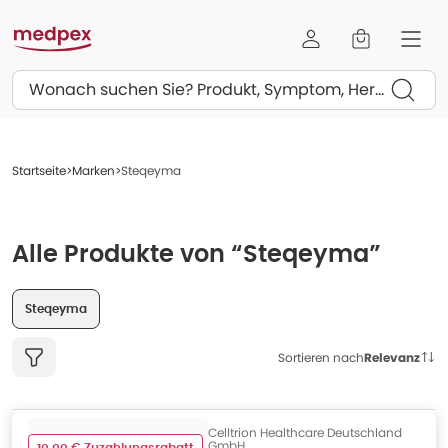
Suchen
Startseite
Marken
Steqeyma
Alle Produkte von “Steqeyma”
Steqeyma
Sortieren nach
Relevanz
Celltrion Healthcare Deutschland
GmbH