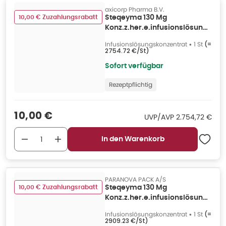
axicorp Pharma B.V.
10,00 € Zuzahlungsrabatt
Steqeyma 130 Mg
Konz.z.her.e.infusionslösung
Dsfl. 1 St
Infusionslösungskonzentrat
•
1 St
(=
2754.72 €/St
)
Sofort verfügbar
Rezeptpflichtig
Verkaufspreis
:
10,00 €
UVP/AVP
:
UVP/AVP
2.754,72 €
In den Warenkorb
PARANOVA PACK A/S
10,00 € Zuzahlungsrabatt
Steqeyma 130 Mg
Konz.z.her.e.infusionslösung
Dsfl. 1 St
Infusionslösungskonzentrat
•
1 St
(=
2909.23 €/St
)