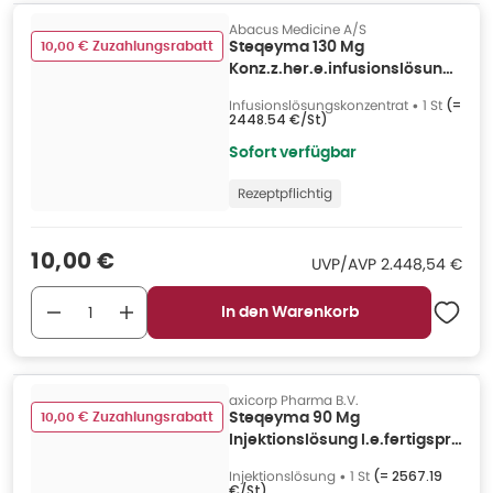
Abacus Medicine A/S
10,00 € Zuzahlungsrabatt
Steqeyma 130 Mg
Konz.z.her.e.infusionslösung
Dsfl. 1 St
Infusionslösungskonzentrat
•
1 St
(=
2448.54 €/St
)
Sofort verfügbar
Rezeptpflichtig
Verkaufspreis
:
10,00 €
UVP/AVP
:
UVP/AVP
2.448,54 €
In den Warenkorb
axicorp Pharma B.V.
10,00 € Zuzahlungsrabatt
Steqeyma 90 Mg
Injektionslösung I.e.fertigspr.
1 St
Injektionslösung
•
1 St
(=
2567.19
€/St
)