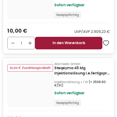
Sofort verfügbar
Rezeptpflichtig
Verkaufspreis
:
10,00 €
UVP/AVP
:
UVP/AVP
2.909,23 €
In den Warenkorb
Allomedic GmbH
10,00 € Zuzahlungsrabatt
Steqeyma 45 Mg
Injektionslösung I.e.fertigspr.
1 St
Injektionslösung
•
1 St
(=
2508.60
€/St
)
Sofort verfügbar
Rezeptpflichtig