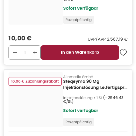
Sofort verfügbar
Rezeptpflichtig
Verkaufspreis
:
10,00 €
UVP/AVP
:
UVP/AVP
2.567,19 €
In den Warenkorb
Allomedic GmbH
10,00 € Zuzahlungsrabatt
Steqeyma 90 Mg
Injektionslösung I.e.fertigspr.
1 St
Injektionslösung
•
1 St
(=
2546.43
€/St
)
Sofort verfügbar
Rezeptpflichtig