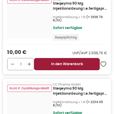
10,00 € Zuzahlungsrabatt
Steqeyma 90 Mg
Injektionslösung I.e.fertigspr.
1 St
Injektionslösung
•
1 St
(=
2938.76
€/St
)
Sofort verfügbar
Rezeptpflichtig
Verkaufspreis
:
10,00 €
UVP/AVP
:
UVP/AVP
2.938,76 €
In den Warenkorb
CC Pharma GmbH
10,00 € Zuzahlungsrabatt
Steqeyma 90 Mg
Injektionslösung I.e.fertigspr.
1 St
Injektionslösung
•
1 St
(=
2234.05
€/St
)
Sofort verfügbar