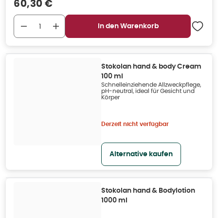
Verkaufspreis
:
60,30 €
In den Warenkorb
Stokolan hand & body Cream
100 ml
Schnelleinziehende Allzweckpflege,
pH-neutral, ideal für Gesicht und
Körper
Derzeit nicht verfügbar
Alternative kaufen
Stokolan hand & Bodylotion
1000 ml