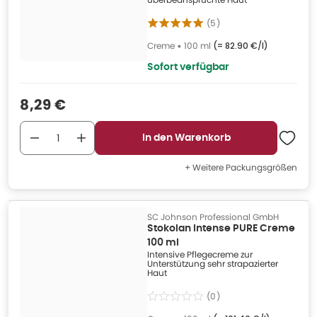
(
5
)
Creme
•
100 ml
(=
82.90 €/l
)
Sofort verfügbar
Verkaufspreis
:
8,29 €
In den Warenkorb
+ Weitere Packungsgrößen
SC Johnson Professional GmbH
Stokolan Intense PURE Creme
100 ml
Intensive Pflegecreme zur
Unterstützung sehr strapazierter
Haut
(
0
)