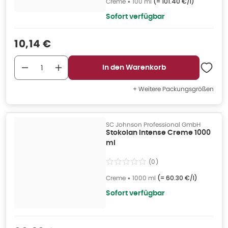
Creme
•
100 ml
(=
101.40 €/l
)
Sofort verfügbar
Verkaufspreis
:
10,14 €
In den Warenkorb
+ Weitere Packungsgrößen
SC Johnson Professional GmbH
Stokolan Intense Creme 1000
ml
(
0
)
Creme
•
1000 ml
(=
60.30 €/l
)
Sofort verfügbar