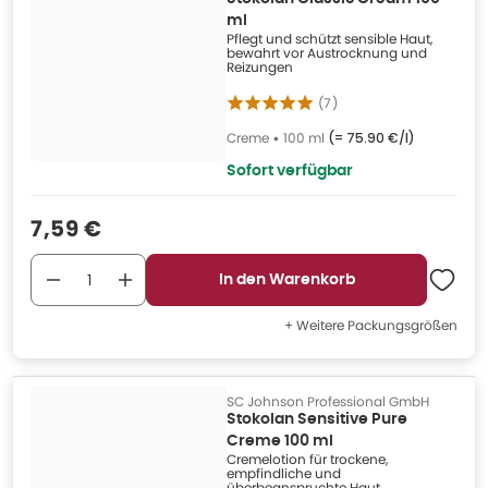
ml
Pflegt und schützt sensible Haut,
bewahrt vor Austrocknung und
Reizungen
(
7
)
Creme
•
100 ml
(=
75.90 €/l
)
Sofort verfügbar
Verkaufspreis
:
7,59 €
In den Warenkorb
+ Weitere Packungsgrößen
SC Johnson Professional GmbH
Stokolan Sensitive Pure
Creme 100 ml
Cremelotion für trockene,
empfindliche und
überbeanspruchte Haut