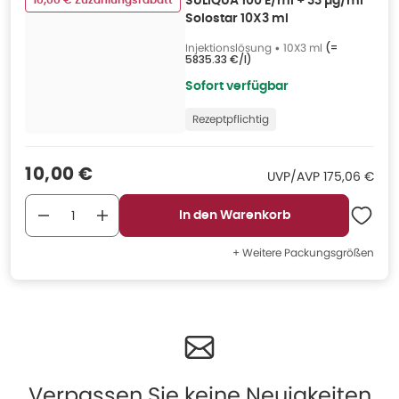
10,00 € Zuzahlungsrabatt
SULIQUA 100 E/ml + 33 µg/ml
Solostar 10X3 ml
Injektionslösung
•
10X3 ml
(=
5835.33 €/l
)
Sofort verfügbar
Rezeptpflichtig
Verkaufspreis
:
10,00 €
UVP/AVP
:
UVP/AVP
175,06 €
In den Warenkorb
+ Weitere Packungsgrößen
Verpassen Sie keine Neuigkeiten