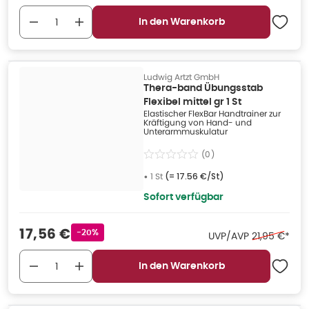
In den Warenkorb
Ludwig Artzt GmbH
Thera-band Übungsstab
Flexibel mittel gr 1 St
Elastischer FlexBar Handtrainer zur
Kräftigung von Hand- und
Unterarmmuskulatur
(
0
)
•
1 St
(=
17.56 €/St
)
Sofort verfügbar
Verkaufspreis
:
17,56 €
Rabattstempel
-20%
Ehemaliger P
UVP/AVP
21,95 €
*
In den Warenkorb