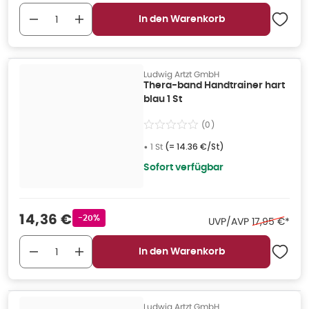
In den Warenkorb
Ludwig Artzt GmbH
Thera-band Handtrainer hart
blau 1 St
(
0
)
•
1 St
(=
14.36 €/St
)
Sofort verfügbar
Verkaufspreis
:
14,36 €
Rabattstempel
-20%
Ehemaliger P
UVP/AVP
17,95 €
*
In den Warenkorb
Ludwig Artzt GmbH