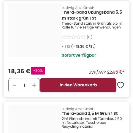
Ludwig Artzt GmbH
Thera-band Übungsband 5,5
m stark grün 1 St
Thera-Band stark in Grün als 5,5 m
Rolle für vielseitige Anwendungen
(
0
)
•
1 St
(=
18.36 €/St
)
Sofort verfügbar
Verkaufspreis
:
18,36 €
Rabattstempel
-20%
Ehemaliger P
UVP/AVP
22,95 €
*
In den Warenkorb
Ludwig Artzt GmbH
Thera-band 2,5 M Grün 1 St
2in1 Fitnessband mit Türanker, 2,50
m, Naturlatex, Tasche aus
Recyclingmaterial