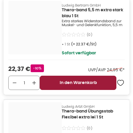
Ludwig Bertram GmbH
Thera-band 5,5 m extra stark
blau 1 St
Extra starkes Widerstandsband zur
Muskel- und Gelenkfunktion, 5,5 m
(
0
)
•
1 St
(=
22.37 €/St
)
Sofort verfügbar
Verkaufspreis
:
22,37 €
Rabattstempel
-10%
Ehemaliger Pr
UVP/AVP
24,95 €
*
In den Warenkorb
Ludwig Artzt GmbH
Thera-band Übungsstab
Flexibel extra lei 1 St
(
0
)