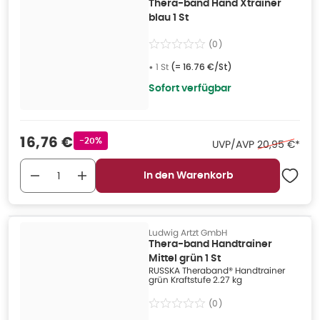
Thera-band Hand Xtrainer
blau 1 St
(
0
)
•
1 St
(=
16.76 €/St
)
Sofort verfügbar
Verkaufspreis
:
16,76 €
Rabattstempel
-20%
Ehemaliger Pr
UVP/AVP
20,95 €
*
In den Warenkorb
Ludwig Artzt GmbH
Thera-band Handtrainer
Mittel grün 1 St
RUSSKA Theraband® Handtrainer
grün Kraftstufe 2.27 kg
(
0
)