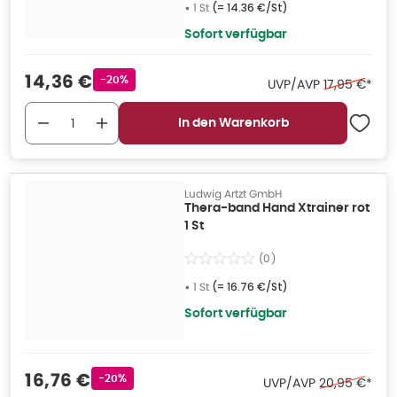
•
1 St
(=
14.36 €/St
)
Sofort verfügbar
Verkaufspreis
:
14,36 €
Rabattstempel
-20%
Ehemaliger P
UVP/AVP
17,95 €
*
In den Warenkorb
Ludwig Artzt GmbH
Thera-band Hand Xtrainer rot
1 St
(
0
)
•
1 St
(=
16.76 €/St
)
Sofort verfügbar
Verkaufspreis
:
16,76 €
Rabattstempel
-20%
Ehemaliger Pr
UVP/AVP
20,95 €
*