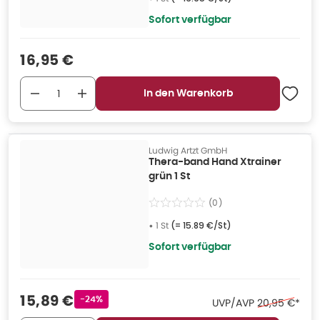
Sofort verfügbar
Verkaufspreis
:
16,95 €
In den Warenkorb
Ludwig Artzt GmbH
Thera-band Hand Xtrainer
grün 1 St
(
0
)
•
1 St
(=
15.89 €/St
)
Sofort verfügbar
Verkaufspreis
:
15,89 €
Rabattstempel
-24%
Ehemaliger Pr
UVP/AVP
20,95 €
*