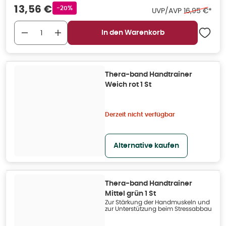
Verkaufspreis
:
13,56 €
Rabattstempel
-20%
Ehemaliger P
UVP/AVP
16,95 €
*
In den Warenkorb
Thera-band Handtrainer
Weich rot 1 St
Derzeit nicht verfügbar
Alternative kaufen
Thera-band Handtrainer
Mittel grün 1 St
Zur Stärkung der Handmuskeln und
zur Unterstützung beim Stressabbau