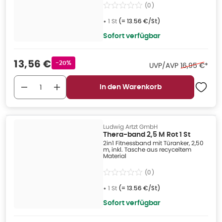
(
0
)
•
1 St
(=
13.56 €/St
)
Sofort verfügbar
Verkaufspreis
:
13,56 €
Rabattstempel
-20%
Ehemaliger P
UVP/AVP
16,95 €
*
In den Warenkorb
Ludwig Artzt GmbH
Thera-band 2,5 M Rot 1 St
2in1 Fitnessband mit Türanker, 2,50
m, inkl. Tasche aus recyceltem
Material
(
0
)
•
1 St
(=
13.56 €/St
)
Sofort verfügbar