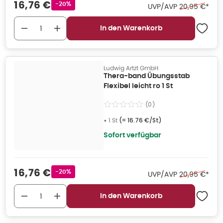
Verkaufspreis
:
16,76 €
Rabattstempel
-20%
Ehemaliger Pr
UVP/AVP
20,95 €
*
In den Warenkorb
Ludwig Artzt GmbH
Thera-band Übungsstab
Flexibel leicht ro 1 St
(
0
)
•
1 St
(=
16.76 €/St
)
Sofort verfügbar
Verkaufspreis
:
16,76 €
Rabattstempel
-20%
Ehemaliger Pr
UVP/AVP
20,95 €
*
In den Warenkorb