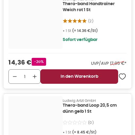
Thera-band Handtrainer
Weich rot 1 St
(
2
)
•
1 St
(=
14.36 €/St
)
Sofort verfügbar
Verkaufspreis
:
14,36 €
Rabattstempel
-20%
Ehemaliger P
UVP/AVP
17,95 €
*
In den Warenkorb
Ludwig Artzt GmbH
Thera-band Loop 20,5 cm
dünn gelb 1 St
(
0
)
•
1 St
(=
8.45 €/St
)