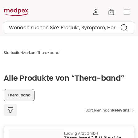
Suchen
Startseite
Marken
Thera-band
Alle Produkte von “Thera-band”
Thera-band
Sortieren nach
Relevanz
Ludwig Artzt GmbH