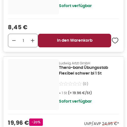
Sofort verfügbar
Verkaufspreis
:
8,45 €
In den Warenkorb
Ludwig Artzt GmbH
Thera-band Übungsstab
Flexibel schwer bl 1 St
(
0
)
•
1 St
(=
19.96 €/St
)
Sofort verfügbar
Verkaufspreis
:
19,96 €
Rabattstempel
-20%
Ehemaliger Pr
UVP/AVP
24,95 €
*