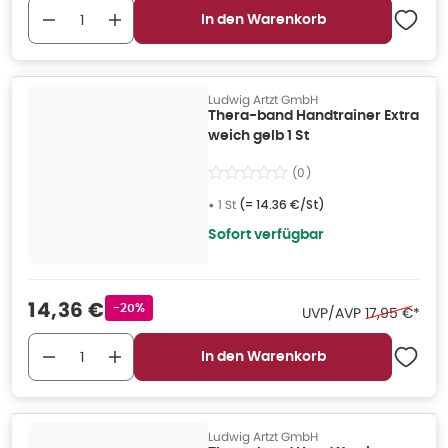
In den Warenkorb
Ludwig Artzt GmbH
Thera-band Handtrainer Extra
weich gelb 1 St
(
0
)
•
1 St
(=
14.36 €/St
)
Sofort verfügbar
Verkaufspreis
:
14,36 €
Rabattstempel
-20%
Ehemaliger P
UVP/AVP
17,95 €
*
In den Warenkorb
Ludwig Artzt GmbH