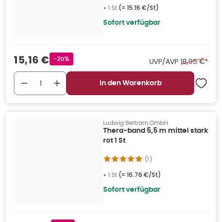
•
1 St
(=
15.16 €/St
)
Sofort verfügbar
Verkaufspreis
:
15,16 €
Rabattstempel
-20%
Ehemaliger P
UVP/AVP
18,95 €
*
In den Warenkorb
Ludwig Bertram GmbH
Thera-band 5,5 m mittel stark
rot 1 St
(
1
)
•
1 St
(=
16.76 €/St
)
Sofort verfügbar