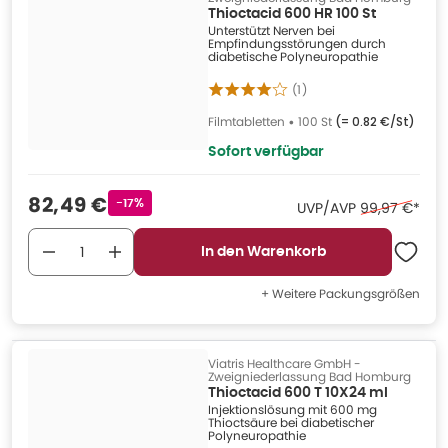
Thioctacid 600 HR 100 St
Unterstützt Nerven bei
Empfindungsstörungen durch
diabetische Polyneuropathie
(
1
)
Filmtabletten
•
100 St
(=
0.82 €/St
)
Sofort verfügbar
Verkaufspreis
:
82,49 €
Rabattstempel
-17%
Ehemaliger Pr
UVP/AVP
99,97 €
*
In den Warenkorb
+ Weitere Packungsgrößen
Viatris Healthcare GmbH -
Zweigniederlassung Bad Homburg
Thioctacid 600 T 10X24 ml
Injektionslösung mit 600 mg
Thioctsäure bei diabetischer
Polyneuropathie