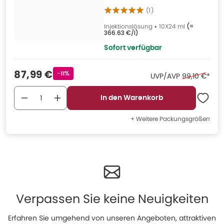
(
1
)
Injektionslösung
•
10X24 ml
(=
366.63 €/l
)
Sofort verfügbar
Verkaufspreis
:
87,99 €
Rabattstempel
-11%
Ehemaliger P
UVP/AVP
99,10 €
*
In den Warenkorb
+ Weitere Packungsgrößen
Verpassen Sie keine Neuigkeiten
Erfahren Sie umgehend von unseren Angeboten, attraktiven