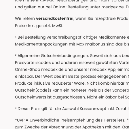
Alle Preise inkl.MwSt.Preisänderungen und Irrtum vorbeh
und gelten nur bei Online-Bestellung unter medpex.de. Di
Wir liefern
, wenn Sie rezeptfreie Prod
versandkostenfrei
Preise Inkl. gesetzl. MwSt.
¹ Bei Bestellung verschreibungspflichtiger Medikamente 
Medikamentenpackungen mit Maximalbonus sind das bis z
² Allgemeine Gutscheinbedingungen: Soweit sich aus beso
Preisvorteilscodes und anderen insoweit gewährten Vor
Online-Shop medpex.de und unserer medpex App, einmali
einlösbar. Der Wert des im Bestellprozess eingegebenen
Produkte inklusive reduzierter Ware. Nicht kombinierbar mi
Gutschein(code)s kann ein höherer Preis als der Sonderp
Gutscheinwerts ist ausgeschlossen. Nicht einlösbar bei S
³ Dieser Preis gilt für die Auswahl Kassenrezept inkl. Zuzah
*UVP = Unverbindliche Preisempfehlung des Herstellers;
zum Zwecke der Abrechnung der Apotheken mit den Kranke