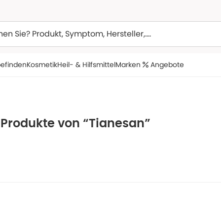
efinden
Kosmetik
Heil- & Hilfsmittel
Marken
Angebote
 Produkte von “Tianesan”