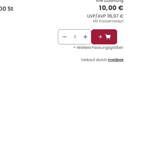
Ihre Zuzahlung
Verkaufspre
10,00 €
00 St
UVP/AVP
:
UVP/AVP
116,97 €
Mit Kassenrezept
In den Warenkor
+ Weitere Packungsgrößen
Verkauf durch
medpex