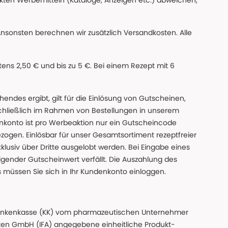
ckten Werbemitteln (Kataloge, Anzeigen etc.) abweichen,
Ansonsten berechnen wir zusätzlich Versandkosten. Alle
ns 2,50 € und bis zu 5 €. Bei einem Rezept mit 6
des ergibt, gilt für die Einlösung von Gutscheinen,
chließlich im Rahmen von Bestellungen in unserem
nkonto ist pro Werbeaktion nur ein Gutscheincode
gen. Einlösbar für unser Gesamtsortiment rezeptfreier
xklusiv über Dritte ausgelobt werden. Bei Eingabe eines
gender Gutscheinwert verfällt. Die Auszahlung des
s müssen Sie sich in Ihr Kundenkonto einloggen.
n Krankenkasse (KK) vom pharmazeutischen Unternehmer
ten GmbH (IFA) angegebene einheitliche Produkt-