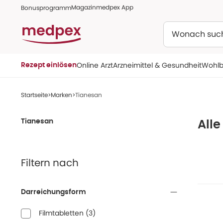
Magazin
medpex App
Bonusprogramm
Suchen
Online Arzt
Arzneimittel & Gesundheit
Wohlb
Rezept einlösen
Startseite
Marken
Tianesan
Tianesan
Alle
Filtern nach
Darreichungsform
Filmtabletten
(
3
)