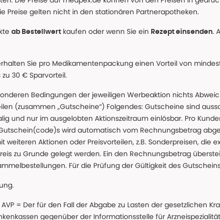
alten. Die Preise auf medpex.de können von den Preisen in gedru
e Preise gelten nicht in den stationären Partnerapotheken.
ukte
kaufen oder wenn Sie ein
. 
ab Bestellwert
Rezept einsenden
erhalten Sie pro Medikamentenpackung einen Vorteil von mindeste
u 30 € Sparvorteil.
nderen Bedingungen der jeweiligen Werbeaktion nichts Abweichen
teilen (zusammen „Gutscheine“) Folgendes: Gutscheine sind auss
g und nur im ausgelobten Aktionszeitraum einlösbar. Pro Kunde
 Gutschein(code)s wird automatisch vom Rechnungsbetrag abgezo
t weiteren Aktionen oder Preisvorteilen, z.B. Sonderpreisen, die e
reis zu Grunde gelegt werden. Ein den Rechnungsbetrag überstei
ammelbestellungen. Für die Prüfung der Gültigkeit des Gutschein
lung.
 * AVP = Der für den Fall der Abgabe zu Lasten der gesetzliche
nkassen gegenüber der Informationsstelle für Arzneispezialitä