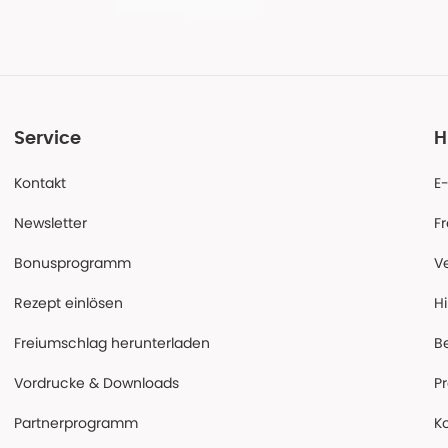
Service
H
Kontakt
E
Newsletter
F
Bonusprogramm
V
Rezept einlösen
Hi
Freiumschlag herunterladen
B
Vordrucke & Downloads
P
Partnerprogramm
K