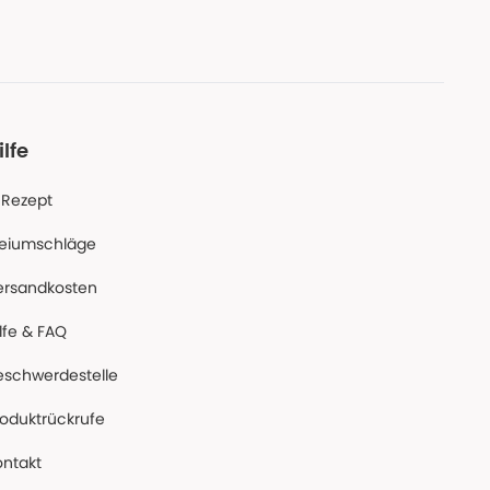
ilfe
-Rezept
reiumschläge
ersandkosten
lfe & FAQ
eschwerdestelle
roduktrückrufe
ontakt