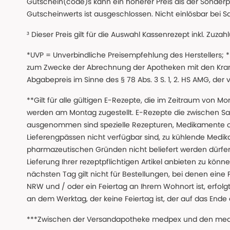
Gutschein(code)s kann ein höherer Preis als der Sonderp
Gutscheinwerts ist ausgeschlossen. Nicht einlösbar bei S
³ Dieser Preis gilt für die Auswahl Kassenrezept inkl. Zuzah
*UVP = Unverbindliche Preisempfehlung des Herstellers;
zum Zwecke der Abrechnung der Apotheken mit den Kranke
Abgabepreis im Sinne des § 78 Abs. 3 S. 1, 2. HS AMG, der
**Gilt für alle gültigen E-Rezepte, die im Zeitraum von Mo
werden am Montag zugestellt. E-Rezepte die zwischen S
ausgenommen sind spezielle Rezepturen, Medikamente 
Lieferengpässen nicht verfügbar sind, zu kühlende Medik
pharmazeutischen Gründen nicht beliefert werden dürfen
Lieferung Ihrer rezeptpflichtigen Artikel anbieten zu k
nächsten Tag gilt nicht für Bestellungen, bei denen eine
NRW und / oder ein Feiertag an Ihrem Wohnort ist, erfolgt 
an dem Werktag, der keine Feiertag ist, der auf das Ende 
***Zwischen der Versandapotheke medpex und den medpex