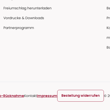
Freiumschlag herunterladen
B
Vordrucke & Downloads
P
Partnerprogramm
K
m
Ba
Kontakt
© 2
Bestellung widerrufen
ro-Rücknahme
Impressum