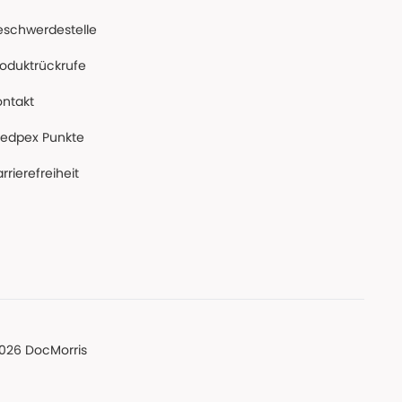
eschwerdestelle
roduktrückrufe
ontakt
edpex Punkte
rrierefreiheit
026 DocMorris