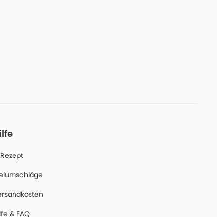
ilfe
-Rezept
reiumschläge
ersandkosten
lfe & FAQ