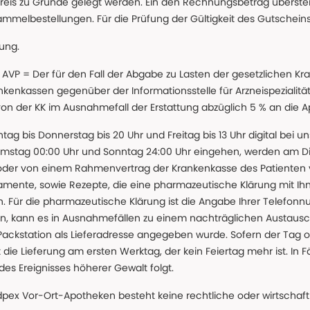
reis zu Grunde gelegt werden. Ein den Rechnungsbetrag überstei
ammelbestellungen. Für die Prüfung der Gültigkeit des Gutschein
lung.
 * AVP = Der für den Fall der Abgabe zu Lasten der gesetzliche
nkassen gegenüber der Informationsstelle für Arzneispezialitä
 von der KK im Ausnahmefall der Erstattung abzüglich 5 % an die 
ntag bis Donnerstag bis 20 Uhr und Freitag bis 13 Uhr digital bei 
amstag 00:00 Uhr und Sonntag 24:00 Uhr eingehen, werden am Die
oder von einem Rahmenvertrag der Krankenkasse des Patienten
amente, sowie Rezepte, die eine pharmazeutische Klärung mit Ihn
. Für die pharmazeutische Klärung ist die Angabe Ihrer Telefon
önnen, kann es in Ausnahmefällen zu einem nachträglichen Austau
 Packstation als Lieferadresse angegeben wurde. Sofern der Tag o
die Lieferung am ersten Werktag, der kein Feiertag mehr ist. In Fä
des Ereignisses höherer Gewalt folgt.
 Vor-Ort-Apotheken besteht keine rechtliche oder wirtschaftl