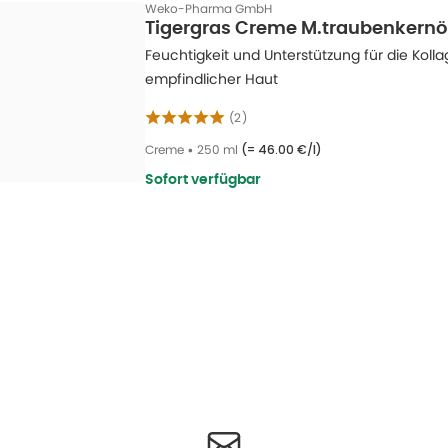
Weko-Pharma GmbH
Tigergras Creme M.traubenkernö
Feuchtigkeit und Unterstützung für die Koll
empfindlicher Haut
(
2
)
Creme
•
250 ml
(=
46.00 €/l
)
Sofort verfügbar