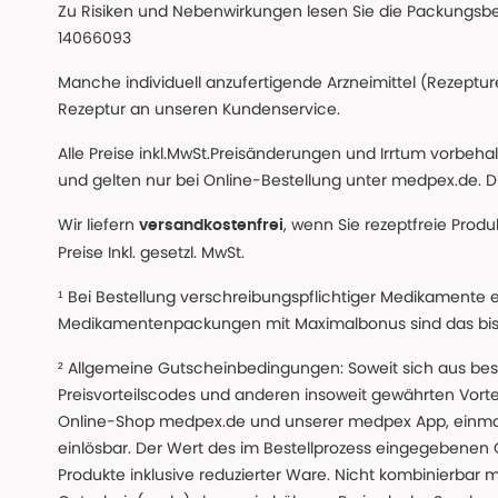
Zu Risiken und Nebenwirkungen lesen Sie die Packungsbeil
14066093
Manche individuell anzufertigende Arzneimittel (Rezepture
Rezeptur an unseren Kundenservice.
Alle Preise inkl.MwSt.Preisänderungen und Irrtum vorbeh
und gelten nur bei Online-Bestellung unter medpex.de. Di
Wir liefern
, wenn Sie rezeptfreie Prod
versandkostenfrei
Preise Inkl. gesetzl. MwSt.
¹ Bei Bestellung verschreibungspflichtiger Medikamente 
Medikamentenpackungen mit Maximalbonus sind das bis z
² Allgemeine Gutscheinbedingungen: Soweit sich aus beso
Preisvorteilscodes und anderen insoweit gewährten Vor
Online-Shop medpex.de und unserer medpex App, einmali
einlösbar. Der Wert des im Bestellprozess eingegebenen
Produkte inklusive reduzierter Ware. Nicht kombinierbar mi