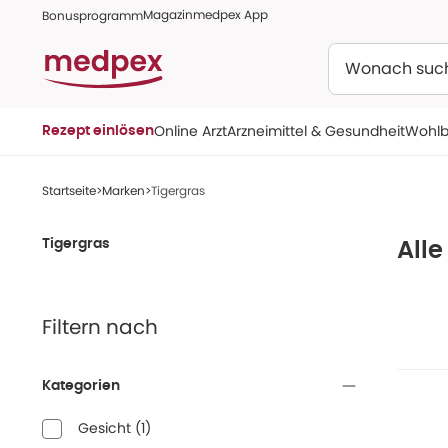
Magazin
medpex App
Bonusprogramm
Suchen
Online Arzt
Arzneimittel & Gesundheit
Wohlb
Rezept einlösen
Startseite
Marken
Tigergras
Tigergras
Alle
Filtern nach
Kategorien
Gesicht
(
1
)