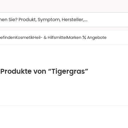
efinden
Kosmetik
Heil- & Hilfsmittel
Marken
Angebote
 Produkte von “Tigergras”