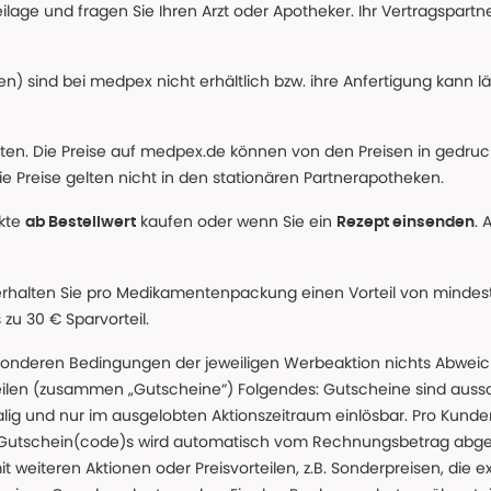
age und fragen Sie Ihren Arzt oder Apotheker. Ihr Vertragspartner
n) sind bei medpex nicht erhältlich bzw. ihre Anfertigung kann l
alten. Die Preise auf medpex.de können von den Preisen in gedru
e Preise gelten nicht in den stationären Partnerapotheken.
ukte
kaufen oder wenn Sie ein
. 
ab Bestellwert
Rezept einsenden
erhalten Sie pro Medikamentenpackung einen Vorteil von mindeste
u 30 € Sparvorteil.
nderen Bedingungen der jeweiligen Werbeaktion nichts Abweichen
teilen (zusammen „Gutscheine“) Folgendes: Gutscheine sind auss
g und nur im ausgelobten Aktionszeitraum einlösbar. Pro Kunde
 Gutschein(code)s wird automatisch vom Rechnungsbetrag abgezo
t weiteren Aktionen oder Preisvorteilen, z.B. Sonderpreisen, die e