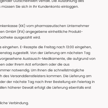
gender Gutscheinwert verfällt. Die Auszahlung des
s müssen Sie sich in Ihr Kundenkonto einloggen.
n Krankenkasse (KK) vom pharmazeutischen Unternehmer
ten GmbH (IFA) angegebene einheitliche Produkt-
Apotheke ausgezahlt wird.
uns eingehen. E-Rezepte die Freitag nach 13:00 eingehen,
nstag zugestellt. Von der Lieferung am nächsten Tag
 vorgesehene Austausch-Medikamente, die aufgrund von
en oder Ihrem Arzt erfordern oder die aus
nummer notwendig. Um Ihnen die schnellstmögliche
sch des Versanddienstleisters kommen. Die Lieferung am
der der nächste Tag nach Ihrer Bestellung ein Feiertag in
llen höherer Gewalt erfolgt die Lieferung ebenfalls erst
iche Verbindung.