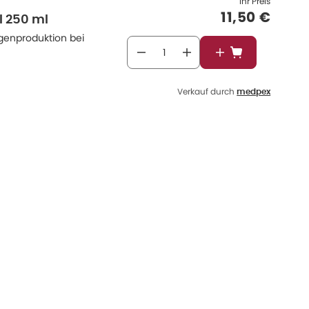
Ihr Preis
Verkaufspr
11,50 €
l 250 ml
agenproduktion bei
In den Warenkor
Verkauf durch
medpex