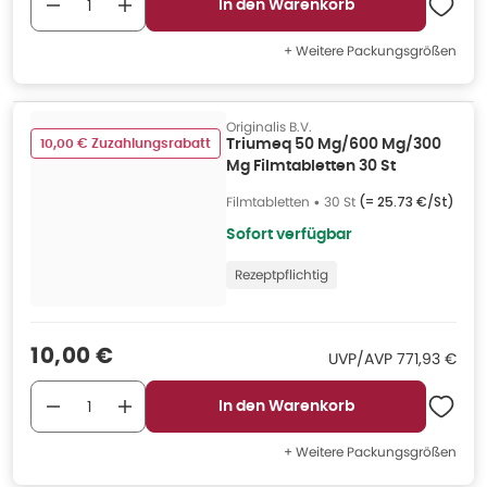
In den Warenkorb
+ Weitere Packungsgrößen
Originalis B.V.
10,00 € Zuzahlungsrabatt
Triumeq 50 Mg/600 Mg/300
Mg Filmtabletten 30 St
Filmtabletten
•
30 St
(=
25.73 €/St
)
Sofort verfügbar
Rezeptpflichtig
Verkaufspreis
:
10,00 €
UVP/AVP
:
UVP/AVP
771,93 €
In den Warenkorb
+ Weitere Packungsgrößen