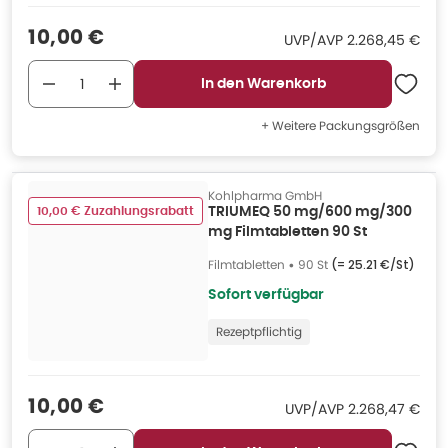
Verkaufspreis
:
10,00 €
UVP/AVP
:
UVP/AVP
2.268,45 €
In den Warenkorb
+ Weitere Packungsgrößen
Kohlpharma GmbH
10,00 € Zuzahlungsrabatt
TRIUMEQ 50 mg/600 mg/300
mg Filmtabletten 90 St
Filmtabletten
•
90 St
(=
25.21 €/St
)
Sofort verfügbar
Rezeptpflichtig
Verkaufspreis
:
10,00 €
UVP/AVP
:
UVP/AVP
2.268,47 €