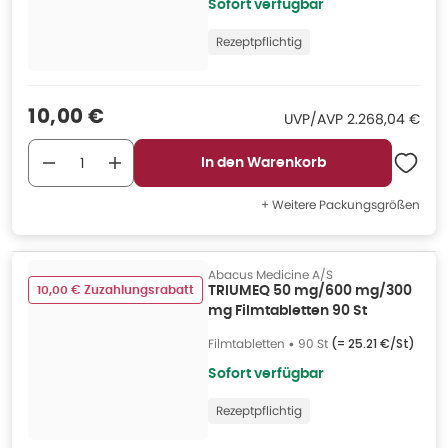
Sofort verfügbar
Rezeptpflichtig
Verkaufspreis
:
10,00 €
UVP/AVP
:
UVP/AVP
2.268,04 €
In den Warenkorb
+ Weitere Packungsgrößen
Abacus Medicine A/S
10,00 € Zuzahlungsrabatt
TRIUMEQ 50 mg/600 mg/300
mg Filmtabletten 90 St
Filmtabletten
•
90 St
(=
25.21 €/St
)
Sofort verfügbar
Rezeptpflichtig