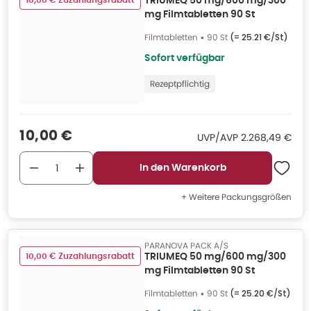
10,00 € Zuzahlungsrabatt
TRIUMEQ 50 mg/600 mg/300
mg Filmtabletten 90 St
Filmtabletten
•
90 St
(=
25.21 €/St
)
Sofort verfügbar
Rezeptpflichtig
Verkaufspreis
:
10,00 €
UVP/AVP
:
UVP/AVP
2.268,49 €
In den Warenkorb
+ Weitere Packungsgrößen
PARANOVA PACK A/S
10,00 € Zuzahlungsrabatt
TRIUMEQ 50 mg/600 mg/300
mg Filmtabletten 90 St
Filmtabletten
•
90 St
(=
25.20 €/St
)