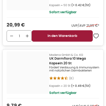
Kapseln
•
50 St
(=
0.42 €/St
)
Sofort verfügbar
Verkaufspreis
:
20,99 €
Ehemaliger P
UVP/AVP
21,95 €
*
In den Warenkorb
Madena GmbH & Co. KG
UK Darmflora 10 Mega
Kapseln 20 St
Fördert Verdauung & Immunsystem
mit natürlichen Darmbakterien
(
8
)
Kapseln
•
20 St
(=
0.49 €/St
)
Sofort verfügbar
Verkaufspreis
:
9,79 €