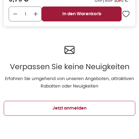
Ehemaliger 
UVP/AVP
9,95 €
*
In den Warenkorb
Verpassen Sie keine Neuigkeiten
Erfahren Sie umgehend von unseren Angeboten, attraktiven
Rabatten oder Neuigkeiten
Jetzt anmelden