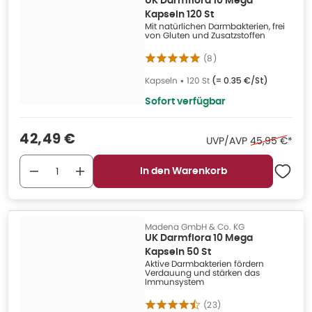
UK Darmflora 10 Mega
Kapseln 120 St
Mit natürlichen Darmbakterien, frei
von Gluten und Zusatzstoffen
(
8
)
Kapseln
•
120 St
(=
0.35 €/St
)
Sofort verfügbar
Verkaufspreis
:
42,49 €
Ehemaliger Pr
UVP/AVP
45,95 €
*
In den Warenkorb
Madena GmbH & Co. KG
UK Darmflora 10 Mega
Kapseln 50 St
Aktive Darmbakterien fördern
Verdauung und stärken das
Immunsystem
(
23
)