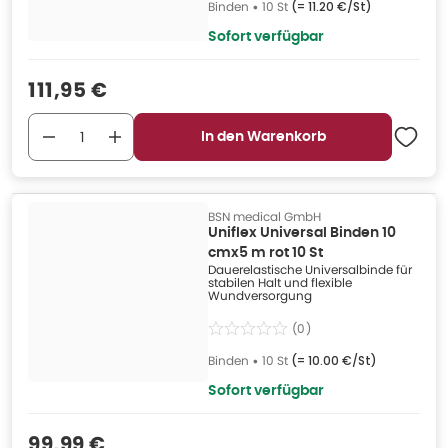
Binden
•
10 St
(=
11.20 €/St
)
Sofort verfügbar
Verkaufspreis
:
111,95 €
In den Warenkorb
BSN medical GmbH
Uniflex Universal Binden 10
cmx5 m rot 10 St
Dauerelastische Universalbinde für
stabilen Halt und flexible
Wundversorgung
(
0
)
Binden
•
10 St
(=
10.00 €/St
)
Sofort verfügbar
Verkaufspreis
:
99,99 €