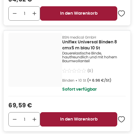
In den Warenkorb
BSN medical GmbH
Uniflex Universal Binden 8
cmx5 m blau 10 St
Dauerelastische Binde,
hautfreundlich und mit hohem
Baumwollanteil
(
0
)
Binden
•
10 St
(=
6.96 €/St
)
Sofort verfügbar
Verkaufspreis
:
69,59 €
In den Warenkorb