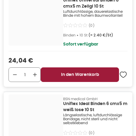
Uniflex Universal Binden 8
cmx5 m Zellgl 10 St
Luftdurchlässige, dauerelastische
Binde mit hohem Baumwollanteil
(
0
)
Binden
•
10 St
(=
2.40 €/St
)
Sofort verfügbar
Verkaufspreis
:
24,04 €
In den Warenkorb
BSN medical GmbH
Uniflex Ideal Binden 6 cmx5 m
weiß lose 10 St
Längselastische, luftdurchlässige
Bandage, nicht steril und nicht
selbstklebend
(
0
)