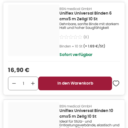
BSN medical GmbH
Uniflex Universal Binden 6
cmx5 m Zellgl 10 St
Dehnbare, sanfte Binde mit starkem
Halt und hoher Saugfähigkeit
(
0
)
Binden
•
10 St
(=
1.69 €/St
)
Sofort verfügbar
Verkaufspreis
:
16,90 €
In den Warenkorb
BSN medical GmbH
Uniflex Universal Binden 10
cmx5 m Zellg 10 St
Ideal für Stütz- und
Entlastungsverbände, elastisch und