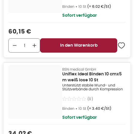
Binden
•
10 St
(=
6.02 €/St
)
Sofort verfügbar
Verkaufspreis
:
60,15 €
In den Warenkorb
BSN medical GmbH
Uniflex Ideal Binden 10 cmx5
m weiß lose 10 St
Unterstützt stabile Wund- und
Stützverbände durch Kompression
(
0
)
Binden
•
10 St
(=
3.40 €/St
)
Sofort verfügbar
Verkaufspreis
:
34,02 €