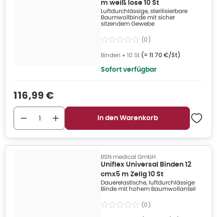
m weiß lose 10 St
Luftdurchlässige, sterilisierbare
Baumwollbinde mit sicher
sitzendem Gewebe
(
0
)
Binden
•
10 St
(=
11.70 €/St
)
Sofort verfügbar
Verkaufspreis
:
116,99 €
In den Warenkorb
BSN medical GmbH
Uniflex Universal Binden 12
cmx5 m Zellg 10 St
Dauerelastische, luftdurchlässige
Binde mit hohem Baumwollanteil
(
0
)