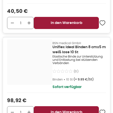
Verkaufspreis
:
40,50 €
In den Warenkorb
BSN medical GmbH
Uniflex Ideal Binden 8 cmx5 m
weiß lose 10 St
Elastische Binde zur Unterstützung
und Entlastung bei stützenden
Verbänden
(
0
)
Binden
•
10 St
(=
9.89 €/St
)
Sofort verfügbar
Verkaufspreis
:
98,92 €
In den Warenkorb