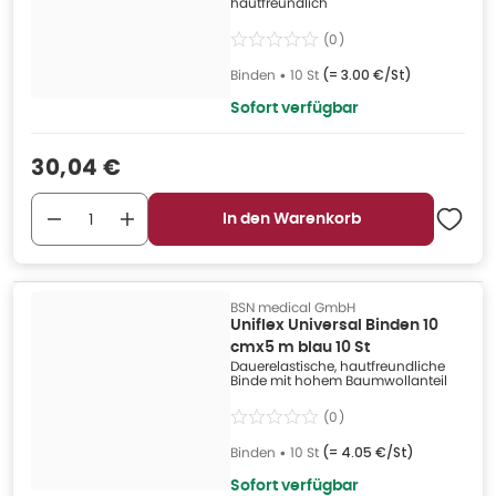
hautfreundlich
(
0
)
Binden
•
10 St
(=
3.00 €/St
)
Sofort verfügbar
Verkaufspreis
:
30,04 €
In den Warenkorb
BSN medical GmbH
Uniflex Universal Binden 10
cmx5 m blau 10 St
Dauerelastische, hautfreundliche
Binde mit hohem Baumwollanteil
(
0
)
Binden
•
10 St
(=
4.05 €/St
)
Sofort verfügbar