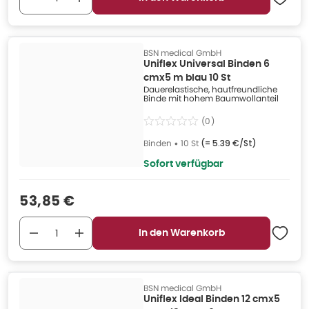
BSN medical GmbH
Uniflex Universal Binden 6
cmx5 m blau 10 St
Dauerelastische, hautfreundliche
Binde mit hohem Baumwollanteil
(
0
)
Binden
•
10 St
(=
5.39 €/St
)
Sofort verfügbar
Verkaufspreis
:
53,85 €
In den Warenkorb
BSN medical GmbH
Uniflex Ideal Binden 12 cmx5