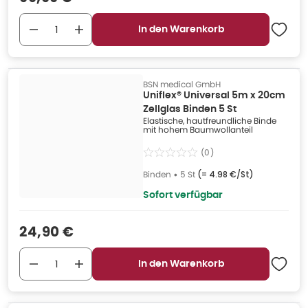
In den Warenkorb
BSN medical GmbH
Uniflex® Universal 5m x 20cm
Zellglas Binden 5 St
Elastische, hautfreundliche Binde
mit hohem Baumwollanteil
(
0
)
Binden
•
5 St
(=
4.98 €/St
)
Sofort verfügbar
Verkaufspreis
:
24,90 €
In den Warenkorb