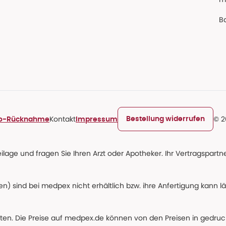
Ba
Kontakt
© 2
Bestellung widerrufen
ro-Rücknahme
Impressum
age und fragen Sie Ihren Arzt oder Apotheker. Ihr Vertragspartner
n) sind bei medpex nicht erhältlich bzw. ihre Anfertigung kann l
alten. Die Preise auf medpex.de können von den Preisen in gedru