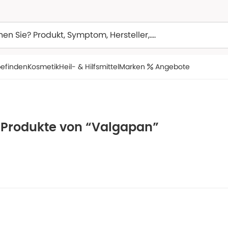
efinden
Kosmetik
Heil- & Hilfsmittel
Marken
Angebote
e Produkte von “Valgapan”