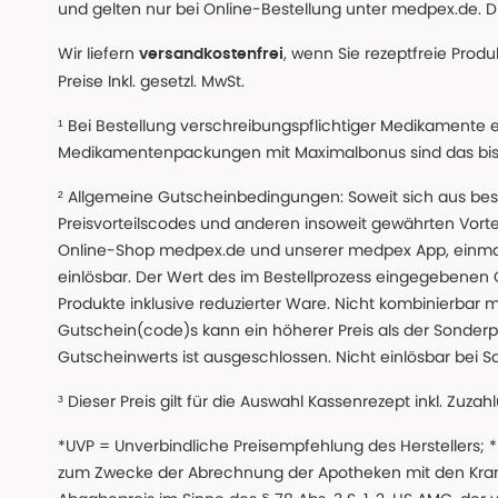
und gelten nur bei Online-Bestellung unter medpex.de. Di
Wir liefern
, wenn Sie rezeptfreie Prod
versandkostenfrei
Preise Inkl. gesetzl. MwSt.
¹ Bei Bestellung verschreibungspflichtiger Medikamente 
Medikamentenpackungen mit Maximalbonus sind das bis z
² Allgemeine Gutscheinbedingungen: Soweit sich aus beso
Preisvorteilscodes und anderen insoweit gewährten Vor
Online-Shop medpex.de und unserer medpex App, einmali
einlösbar. Der Wert des im Bestellprozess eingegebenen
Produkte inklusive reduzierter Ware. Nicht kombinierbar mi
Gutschein(code)s kann ein höherer Preis als der Sonderp
Gutscheinwerts ist ausgeschlossen. Nicht einlösbar bei S
³ Dieser Preis gilt für die Auswahl Kassenrezept inkl. Zuzah
*UVP = Unverbindliche Preisempfehlung des Herstellers;
zum Zwecke der Abrechnung der Apotheken mit den Kranke