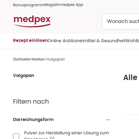
Magazin
medpex App
Bonusprogramm
Suchen
Online Arzt
Arzneimittel & Gesundheit
Wohlb
Rezept einlösen
Startseite
Marken
Valgapan
Valgapan
All
Filtern nach
Darreichungsform
Pulver zur Herstellung einer Lösung zum