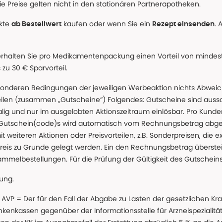
e Preise gelten nicht in den stationären Partnerapotheken.
ukte
kaufen oder wenn Sie ein
. 
ab Bestellwert
Rezept einsenden
erhalten Sie pro Medikamentenpackung einen Vorteil von mindeste
u 30 € Sparvorteil.
nderen Bedingungen der jeweiligen Werbeaktion nichts Abweichen
teilen (zusammen „Gutscheine“) Folgendes: Gutscheine sind auss
g und nur im ausgelobten Aktionszeitraum einlösbar. Pro Kunde
 Gutschein(code)s wird automatisch vom Rechnungsbetrag abgezo
t weiteren Aktionen oder Preisvorteilen, z.B. Sonderpreisen, die e
reis zu Grunde gelegt werden. Ein den Rechnungsbetrag überstei
ammelbestellungen. Für die Prüfung der Gültigkeit des Gutschein
lung.
 * AVP = Der für den Fall der Abgabe zu Lasten der gesetzliche
nkassen gegenüber der Informationsstelle für Arzneispezialitä