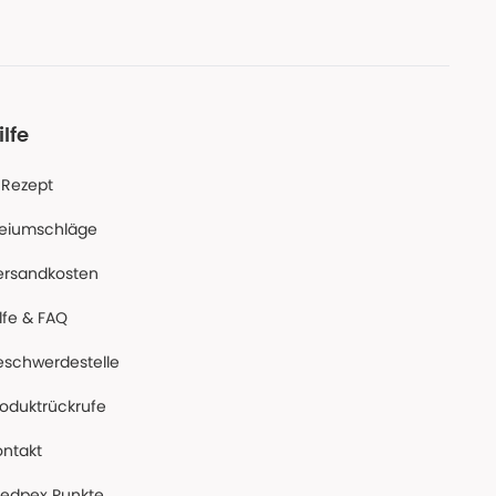
ilfe
-Rezept
reiumschläge
ersandkosten
lfe & FAQ
eschwerdestelle
roduktrückrufe
ontakt
edpex Punkte