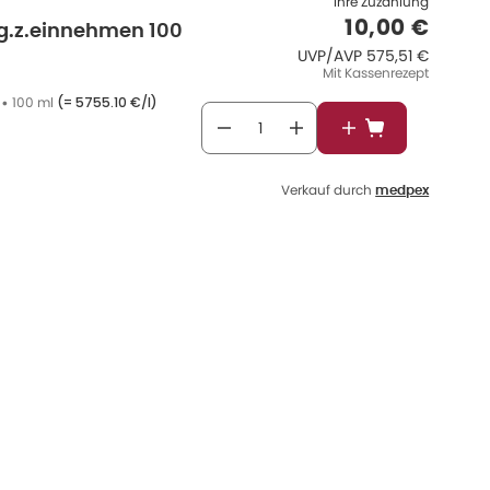
Ihre Zuzahlung
Verkaufspre
10,00 €
sg.z.einnehmen 100
UVP/AVP
:
UVP/AVP
575,51 €
Mit Kassenrezept
•
100 ml
(=
5755.10 €/l
)
In den Warenkor
Verkauf durch
medpex