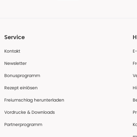
Service
H
Kontakt
E
Newsletter
F
Bonusprogramm
V
Rezept einlösen
Hi
Freiumschlag herunterladen
B
Vordrucke & Downloads
P
Partnerprogramm
K
m