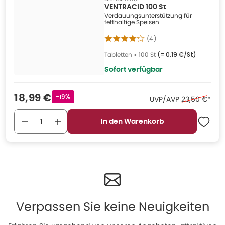
VENTRACID 100 St
Verdauungsunterstützung für
fetthaltige Speisen
(
4
)
Tabletten
•
100 St
(=
0.19 €/St
)
Sofort verfügbar
Verkaufspreis
:
18,99 €
Rabattstempel
-19%
Ehemaliger P
UVP/AVP
23,50 €
*
In den Warenkorb
Verpassen Sie keine Neuigkeiten