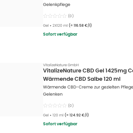
Gelenkpflege
(
0
)
Gel
•
2X120 ml
(=
116.58 €/l
)
Sofort verfügbar
VitalizeNature GmbH
VitalizeNature CBD Gel 1425mg 
Wärmende CBD Salbe 120 ml
Wärmende CBD-Creme zur gezielten Pflege
Gelenken
(
0
)
Gel
•
120 ml
(=
124.92 €/l
)
Sofort verfügbar