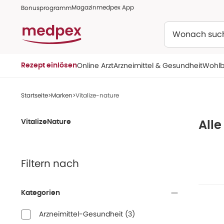
Magazin
medpex App
Bonusprogramm
Suchen
Online Arzt
Arzneimittel & Gesundheit
Wohlb
Rezept einlösen
Startseite
Marken
Vitalize-nature
VitalizeNature
Alle
Filtern nach
Kategorien
Arzneimittel-Gesundheit
(
3
)