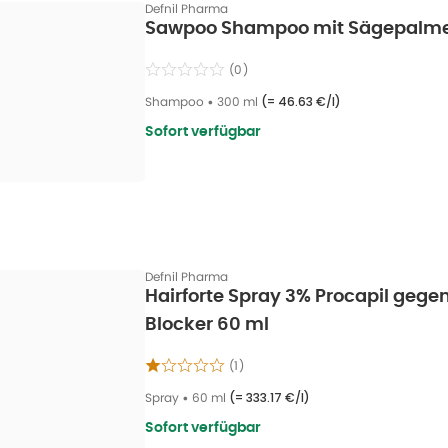
Defnil Pharma
Sawpoo Shampoo mit Sägepalme
(
0
)
Shampoo
•
300 ml
(=
46.63 €/l
)
Sofort verfügbar
Defnil Pharma
Hairforte Spray 3% Procapil gege
Blocker 60 ml
(
1
)
Spray
•
60 ml
(=
333.17 €/l
)
Sofort verfügbar