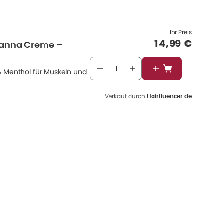
Ihr Preis
Verkaufspre
14,99 €
Canna Creme –
& Menthol für Muskeln und
In den Warenkor
Verkauf durch
Hairfluencer.de