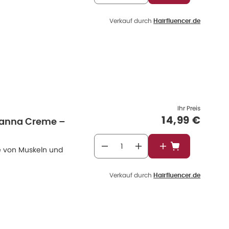
Verkauf durch
Hairfluencer.de
Ihr Preis
Verkaufspre
14,99 €
Canna Creme –
 von Muskeln und
In den Warenkor
Verkauf durch
Hairfluencer.de