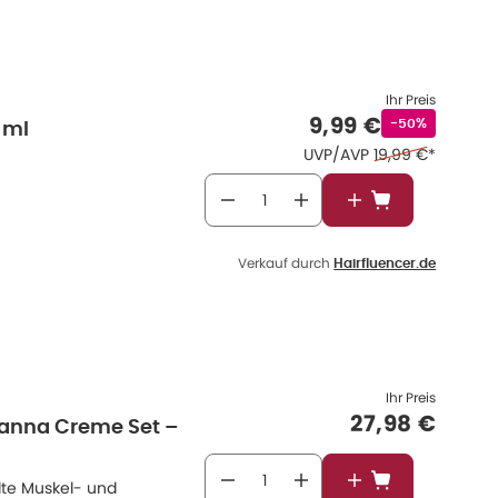
Ihr Preis
Verkaufspreis
:
9,99 €
Rabattstempel
-50%
 ml
Ehemaliger Preis
UVP/AVP
19,99 €
*
In den Warenkor
Verkauf durch
Hairfluencer.de
Ihr Preis
Verkaufspre
27,98 €
Canna Creme Set –
te Muskel- und
In den Warenkor