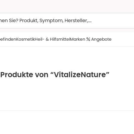
efinden
Kosmetik
Heil- & Hilfsmittel
Marken
Angebote
 Produkte von “VitalizeNature”