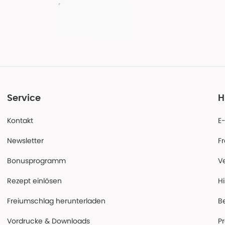
Service
H
Kontakt
E
Newsletter
F
Bonusprogramm
V
Rezept einlösen
Hi
Freiumschlag herunterladen
B
Vordrucke & Downloads
P