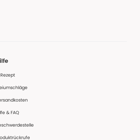
ilfe
-Rezept
reiumschläge
ersandkosten
lfe & FAQ
eschwerdestelle
roduktrückrufe