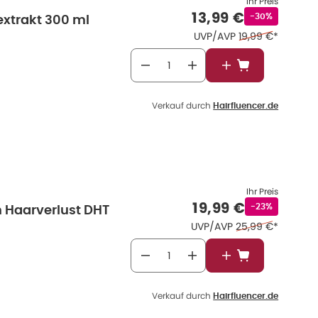
Ihr Preis
Verkaufspreis
:
13,99 €
Rabattstempel
-30%
xtrakt 300 ml
Ehemaliger Preis
UVP/AVP
19,99 €
*
In den Warenkor
Verkauf durch
Hairfluencer.de
Ihr Preis
Verkaufspreis
:
19,99 €
Rabattstempel
-23%
n Haarverlust DHT
Ehemaliger Preis 
UVP/AVP
25,99 €
*
In den Warenkor
Verkauf durch
Hairfluencer.de