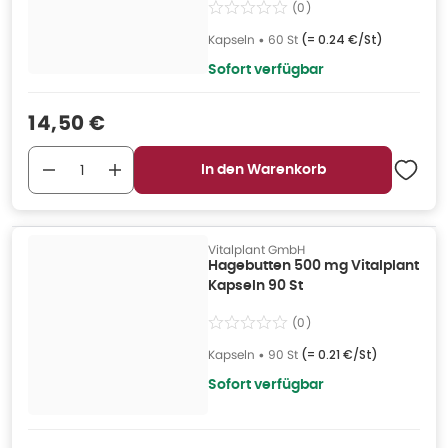
(
0
)
Kapseln
•
60 St
(=
0.24 €/St
)
Sofort verfügbar
Verkaufspreis
:
14,50 €
In den Warenkorb
Vitalplant GmbH
Hagebutten 500 mg Vitalplant
Kapseln 90 St
(
0
)
Kapseln
•
90 St
(=
0.21 €/St
)
Sofort verfügbar