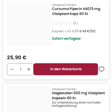
Vitalplant GmbH
Curcuma Piperin 440/5 mg
Vitalplant Kaps 60 St
(
0
)
Kapseln
•
60 St
(=
0.43 €/St
)
Sofort verfügbar
Verkaufspreis
:
25,90 €
In den Warenkorb
Vitalplant GmbH
Hagebutten 500 mg Vitalplant
Kapseln 60 St
Zur Unterstützung einer normalen
Kollagenbildung