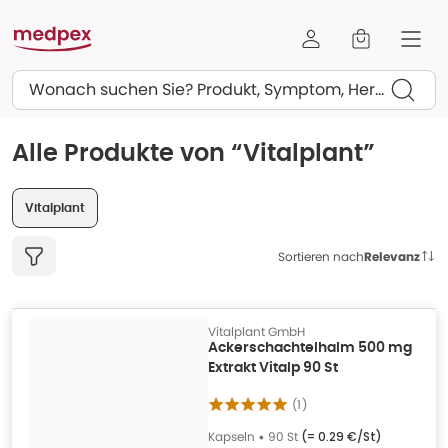
Suchen
Alle Produkte von “Vitalplant”
Vitalplant
Sortieren nach
Relevanz
Vitalplant GmbH
Ackerschachtelhalm 500 mg
Extrakt Vitalp 90 St
(
1
)
Kapseln
•
90 St
(=
0.29 €/St
)