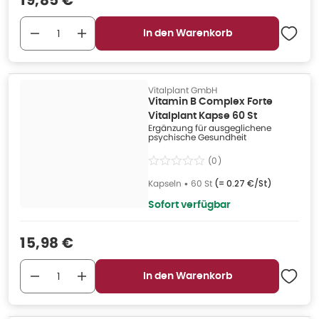
19,85 €
In den Warenkorb
Vitalplant GmbH
Vitamin B Complex Forte
Vitalplant Kapse 60 St
Ergänzung für ausgeglichene
psychische Gesundheit
(
0
)
Kapseln
•
60 St
(=
0.27 €/St
)
Sofort verfügbar
Verkaufspreis
:
15,98 €
In den Warenkorb