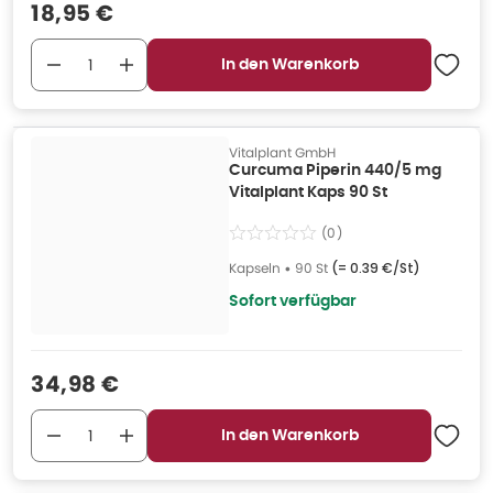
Verkaufspreis
:
18,95 €
In den Warenkorb
Vitalplant GmbH
Curcuma Piperin 440/5 mg
Vitalplant Kaps 90 St
(
0
)
Kapseln
•
90 St
(=
0.39 €/St
)
Sofort verfügbar
Verkaufspreis
:
34,98 €
In den Warenkorb