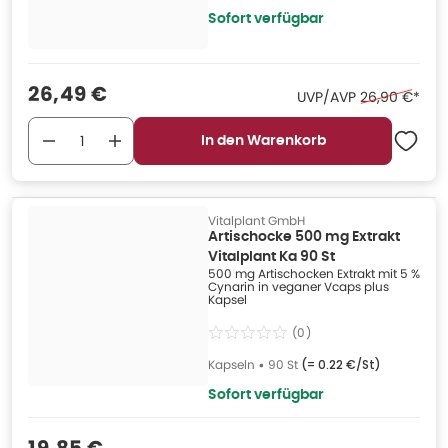
Sofort verfügbar
Verkaufspreis
:
26,49 €
Ehemaliger Pr
UVP/AVP
26,90 €
*
In den Warenkorb
Vitalplant GmbH
Artischocke 500 mg Extrakt
Vitalplant Ka 90 St
500 mg Artischocken Extrakt mit 5 %
Cynarin in veganer Vcaps plus
Kapsel
(
0
)
Kapseln
•
90 St
(=
0.22 €/St
)
Sofort verfügbar
Verkaufspreis
: