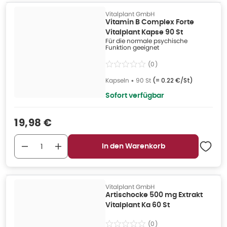
Vitalplant GmbH
Vitamin B Complex Forte
Vitalplant Kapse 90 St
Für die normale psychische
Funktion geeignet
(
0
)
Kapseln
•
90 St
(=
0.22 €/St
)
Sofort verfügbar
Verkaufspreis
:
19,98 €
In den Warenkorb
Vitalplant GmbH
Artischocke 500 mg Extrakt
Vitalplant Ka 60 St
(
0
)