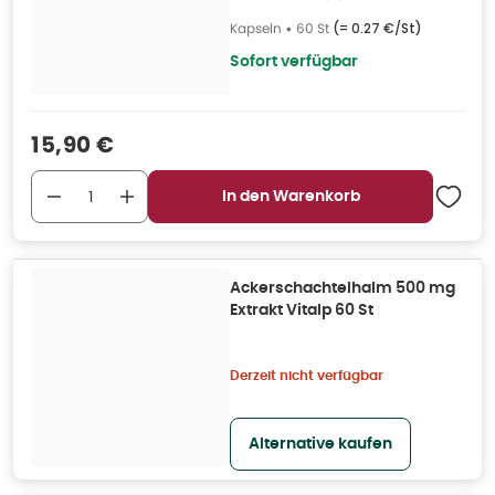
Kapseln
•
60 St
(=
0.27 €/St
)
Sofort verfügbar
Verkaufspreis
:
15,90 €
In den Warenkorb
Ackerschachtelhalm 500 mg
Extrakt Vitalp 60 St
Derzeit nicht verfügbar
Alternative kaufen