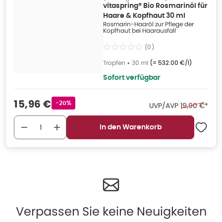
vitaspring® Bio Rosmarinöl für
Haare & Kopfhaut 30 ml
Rosmarin-Haaröl zur Pflege der
Kopfhaut bei Haarausfall
(
0
)
Tropfen
•
30 ml
(=
532.00 €/l
)
Sofort verfügbar
Verkaufspreis
:
15,96 €
Rabattstempel
-20%
Ehemaliger P
UVP/AVP
19,90 €
*
In den Warenkorb
Verpassen Sie keine Neuigkeiten