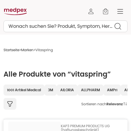
Suchen
Startseite
Marken
Vitaspring
Alle Produkte von “vitaspring”
1001 Artikel Medical
3M
AILORIA
ALLPHARM
AMPri
AR
Sortieren nach
Relevanz
KAP3 PREMIUM PRODUCTS UG
(haftungsbeschränkt)