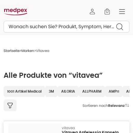
Suchen
Startseite
Marken
Vitavea
Alle Produkte von “vitavea”
1001 Artikel Medical
3M
AILORIA
ALLPHARM
AMPri
AR
Sortieren nach
Relevanz
vitavea
Vitavea Apfelessig Kapseln