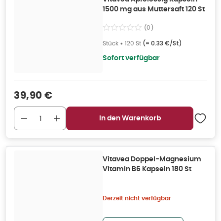
1500 mg aus Muttersaft 120 St
(
0
)
Stück
•
120 St
(=
0.33 €/St
)
Sofort verfügbar
Verkaufspreis
:
39,90 €
In den Warenkorb
Vitavea Doppel-Magnesium
Vitamin B6 Kapseln 180 St
Derzeit nicht verfügbar