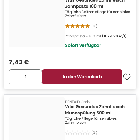
Vitis Gesundes Zahnfleisch
Zahnpasta 100 ml
Tägliche Spitzenpflege für sensibles
Zahnfleisch
(
6
)
Zahnpasta
•
100 ml
(=
74.20 €/l
)
Sofort verfügbar
Verkaufspreis
:
7,42 €
In den Warenkorb
DENTAID GmbH
Vitis Gesundes Zahnfleisch
Mundspülung 500 ml
Tägliche Pflege für sensibles
Zahnfleisch
(
0
)