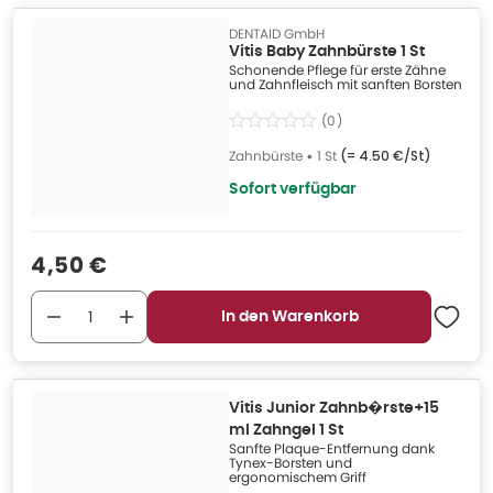
DENTAID GmbH
Vitis Baby Zahnbürste 1 St
Schonende Pflege für erste Zähne
und Zahnfleisch mit sanften Borsten
(
0
)
Zahnbürste
•
1 St
(=
4.50 €/St
)
Sofort verfügbar
Verkaufspreis
:
4,50 €
In den Warenkorb
Vitis Junior Zahnb�rste+15
ml Zahngel 1 St
Sanfte Plaque-Entfernung dank
Tynex-Borsten und
ergonomischem Griff