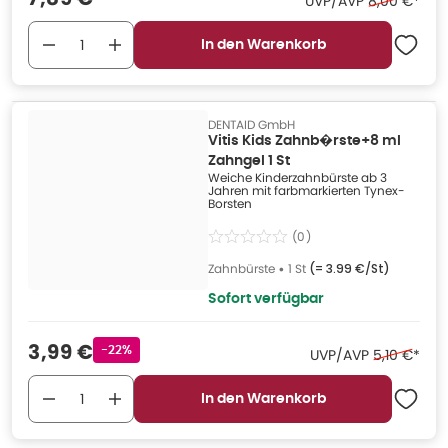
Ehemaliger 
UVP/AVP
8,00 €
*
In den Warenkorb
DENTAID GmbH
Vitis Kids Zahnb�rste+8 ml
Zahngel 1 St
Weiche Kinderzahnbürste ab 3
Jahren mit farbmarkierten Tynex-
Borsten
(
0
)
Zahnbürste
•
1 St
(=
3.99 €/St
)
Sofort verfügbar
Verkaufspreis
:
3,99 €
Rabattstempel
-22%
Ehemaliger 
UVP/AVP
5,10 €
*
In den Warenkorb