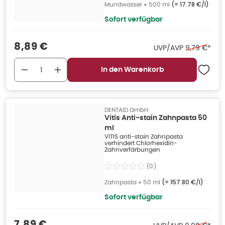
Mundwasser
•
500 ml
(=
17.78 €/l
)
Sofort verfügbar
Verkaufspreis
:
8,89 €
Ehemaliger 
UVP/AVP
9,79 €
*
In den Warenkorb
DENTAID GmbH
Vitis Anti-stain Zahnpasta 50
ml
VITIS anti-stain Zahnpasta
verhindert Chlorhexidin-
Zahnverfärbungen
(
0
)
Zahnpasta
•
50 ml
(=
157.80 €/l
)
Sofort verfügbar
Verkaufspreis
:
7,89 €