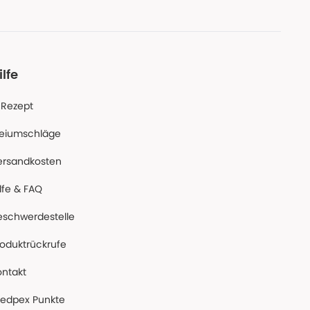
ilfe
-Rezept
reiumschläge
ersandkosten
lfe & FAQ
eschwerdestelle
roduktrückrufe
ontakt
edpex Punkte