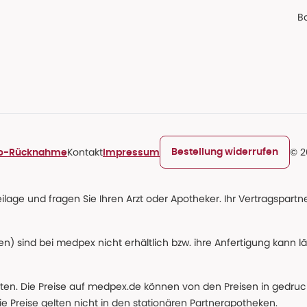
Ba
Kontakt
© 2
Bestellung widerrufen
ro-Rücknahme
Impressum
age und fragen Sie Ihren Arzt oder Apotheker. Ihr Vertragspartner
n) sind bei medpex nicht erhältlich bzw. ihre Anfertigung kann l
alten. Die Preise auf medpex.de können von den Preisen in gedru
e Preise gelten nicht in den stationären Partnerapotheken.