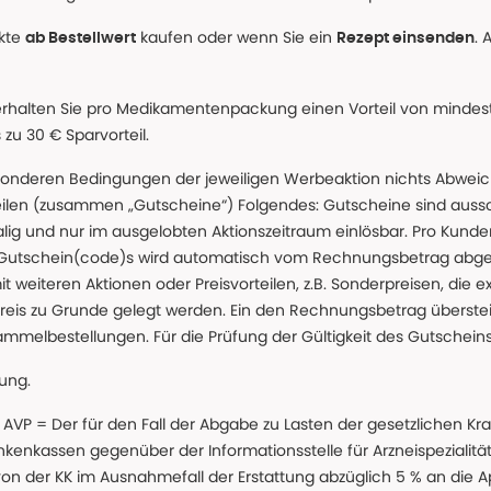
ukte
kaufen oder wenn Sie ein
. 
ab Bestellwert
Rezept einsenden
erhalten Sie pro Medikamentenpackung einen Vorteil von mindeste
u 30 € Sparvorteil.
nderen Bedingungen der jeweiligen Werbeaktion nichts Abweichen
teilen (zusammen „Gutscheine“) Folgendes: Gutscheine sind auss
g und nur im ausgelobten Aktionszeitraum einlösbar. Pro Kunde
 Gutschein(code)s wird automatisch vom Rechnungsbetrag abgezo
t weiteren Aktionen oder Preisvorteilen, z.B. Sonderpreisen, die e
reis zu Grunde gelegt werden. Ein den Rechnungsbetrag überstei
ammelbestellungen. Für die Prüfung der Gültigkeit des Gutschein
lung.
 * AVP = Der für den Fall der Abgabe zu Lasten der gesetzliche
nkassen gegenüber der Informationsstelle für Arzneispezialitä
 von der KK im Ausnahmefall der Erstattung abzüglich 5 % an die 