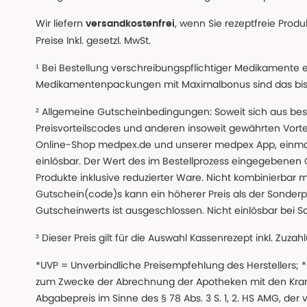
Wir liefern
, wenn Sie rezeptfreie Prod
versandkostenfrei
Preise Inkl. gesetzl. MwSt.
¹ Bei Bestellung verschreibungspflichtiger Medikamente 
Medikamentenpackungen mit Maximalbonus sind das bis z
² Allgemeine Gutscheinbedingungen: Soweit sich aus beso
Preisvorteilscodes und anderen insoweit gewährten Vor
Online-Shop medpex.de und unserer medpex App, einmali
einlösbar. Der Wert des im Bestellprozess eingegebenen
Produkte inklusive reduzierter Ware. Nicht kombinierbar mi
Gutschein(code)s kann ein höherer Preis als der Sonderp
Gutscheinwerts ist ausgeschlossen. Nicht einlösbar bei S
³ Dieser Preis gilt für die Auswahl Kassenrezept inkl. Zuzah
*UVP = Unverbindliche Preisempfehlung des Herstellers;
zum Zwecke der Abrechnung der Apotheken mit den Kranke
Abgabepreis im Sinne des § 78 Abs. 3 S. 1, 2. HS AMG, der