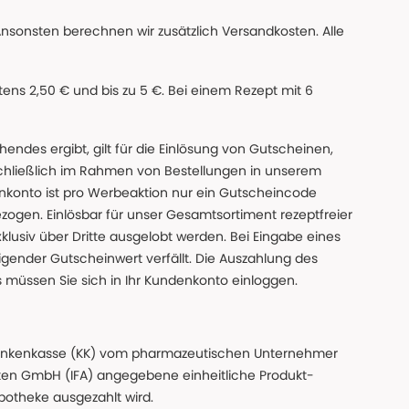
Ansonsten berechnen wir zusätzlich Versandkosten. Alle
ns 2,50 € und bis zu 5 €. Bei einem Rezept mit 6
des ergibt, gilt für die Einlösung von Gutscheinen,
chließlich im Rahmen von Bestellungen in unserem
nkonto ist pro Werbeaktion nur ein Gutscheincode
gen. Einlösbar für unser Gesamtsortiment rezeptfreier
xklusiv über Dritte ausgelobt werden. Bei Eingabe eines
gender Gutscheinwert verfällt. Die Auszahlung des
s müssen Sie sich in Ihr Kundenkonto einloggen.
n Krankenkasse (KK) vom pharmazeutischen Unternehmer
ten GmbH (IFA) angegebene einheitliche Produkt-
Apotheke ausgezahlt wird.