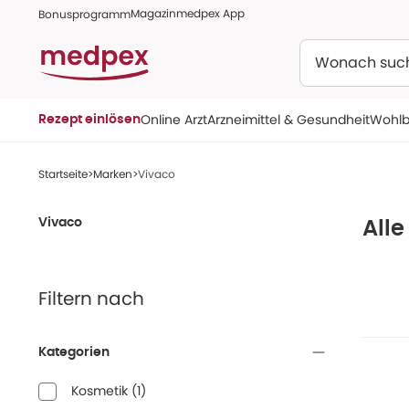
Magazin
medpex App
Bonusprogramm
Suchen
Online Arzt
Arzneimittel & Gesundheit
Wohlb
Rezept einlösen
Startseite
Marken
Vivaco
Vivaco
Alle
Filtern nach
Kategorien
Kosmetik
(
1
)