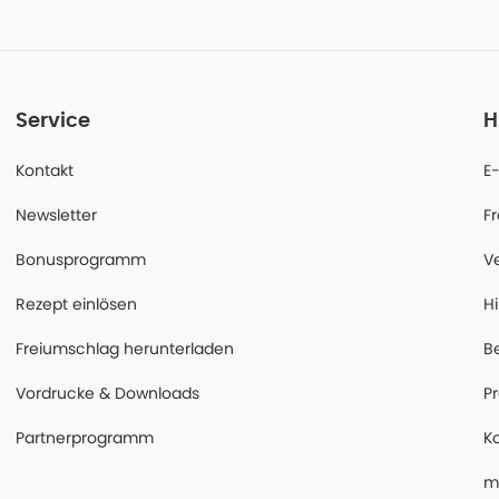
Service
H
Kontakt
E
Newsletter
F
Bonusprogramm
V
Rezept einlösen
Hi
Freiumschlag herunterladen
B
Vordrucke & Downloads
P
Partnerprogramm
K
m