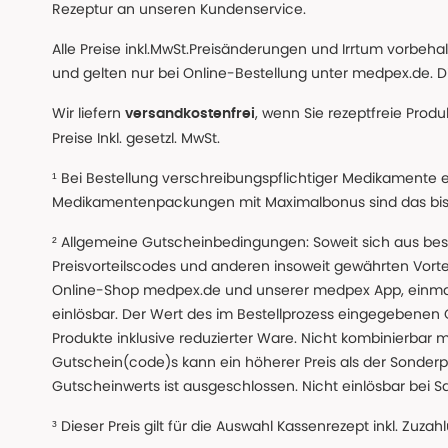
Rezeptur an unseren Kundenservice.
Alle Preise inkl.MwSt.Preisänderungen und Irrtum vorbeh
und gelten nur bei Online-Bestellung unter medpex.de. Di
Wir liefern
, wenn Sie rezeptfreie Prod
versandkostenfrei
Preise Inkl. gesetzl. MwSt.
¹ Bei Bestellung verschreibungspflichtiger Medikamente 
Medikamentenpackungen mit Maximalbonus sind das bis z
² Allgemeine Gutscheinbedingungen: Soweit sich aus beso
Preisvorteilscodes und anderen insoweit gewährten Vor
Online-Shop medpex.de und unserer medpex App, einmali
einlösbar. Der Wert des im Bestellprozess eingegebenen
Produkte inklusive reduzierter Ware. Nicht kombinierbar mi
Gutschein(code)s kann ein höherer Preis als der Sonderp
Gutscheinwerts ist ausgeschlossen. Nicht einlösbar bei S
³ Dieser Preis gilt für die Auswahl Kassenrezept inkl. Zuzah