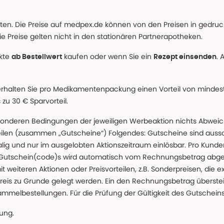
alten. Die Preise auf medpex.de können von den Preisen in gedru
e Preise gelten nicht in den stationären Partnerapotheken.
ukte
kaufen oder wenn Sie ein
. 
ab Bestellwert
Rezept einsenden
erhalten Sie pro Medikamentenpackung einen Vorteil von mindeste
u 30 € Sparvorteil.
nderen Bedingungen der jeweiligen Werbeaktion nichts Abweichen
teilen (zusammen „Gutscheine“) Folgendes: Gutscheine sind auss
g und nur im ausgelobten Aktionszeitraum einlösbar. Pro Kunde
 Gutschein(code)s wird automatisch vom Rechnungsbetrag abgezo
t weiteren Aktionen oder Preisvorteilen, z.B. Sonderpreisen, die e
reis zu Grunde gelegt werden. Ein den Rechnungsbetrag überstei
ammelbestellungen. Für die Prüfung der Gültigkeit des Gutschein
lung.