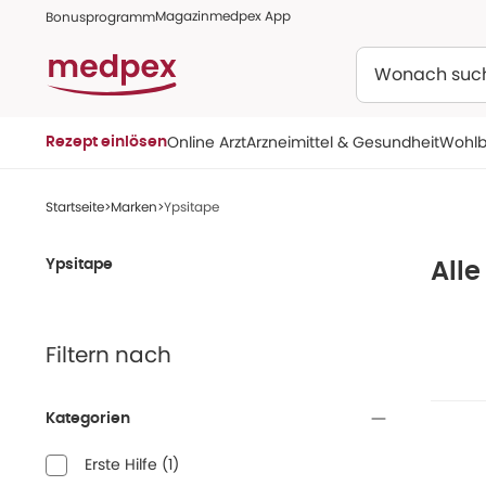
Magazin
medpex App
Bonusprogramm
Suchen
Online Arzt
Arzneimittel & Gesundheit
Wohlb
Rezept einlösen
Startseite
Marken
Ypsitape
Ypsitape
Alle
Filtern nach
Kategorien
Erste Hilfe
(
1
)