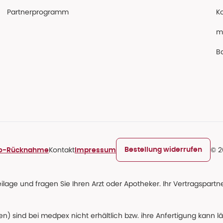
Partnerprogramm
K
m
Ba
Kontakt
© 2
Bestellung widerrufen
ro-Rücknahme
Impressum
age und fragen Sie Ihren Arzt oder Apotheker. Ihr Vertragspartner
n) sind bei medpex nicht erhältlich bzw. ihre Anfertigung kann l