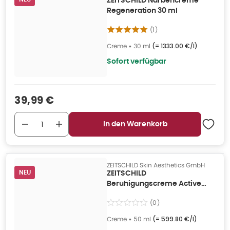
ZEITSCHILD Narbencreme
Regeneration 30 ml
(
1
)
Creme
•
30 ml
(=
1333.00 €/l
)
Sofort verfügbar
Verkaufspreis
:
39,99 €
In den Warenkorb
ZEITSCHILD Skin Aesthetics GmbH
NEU
ZEITSCHILD
Beruhigungscreme Active
Relief Serum 50 ml
(
0
)
Creme
•
50 ml
(=
599.80 €/l
)