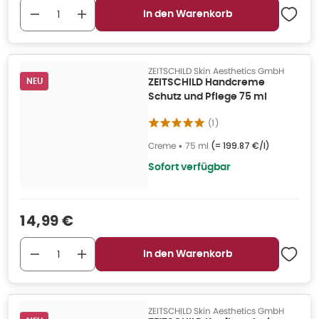
In den Warenkorb
ZEITSCHILD Skin Aesthetics GmbH
NEU
ZEITSCHILD Handcreme
Schutz und Pflege 75 ml
(
1
)
Creme
•
75 ml
(=
199.87 €/l
)
Sofort verfügbar
Verkaufspreis
:
14,99 €
In den Warenkorb
ZEITSCHILD Skin Aesthetics GmbH