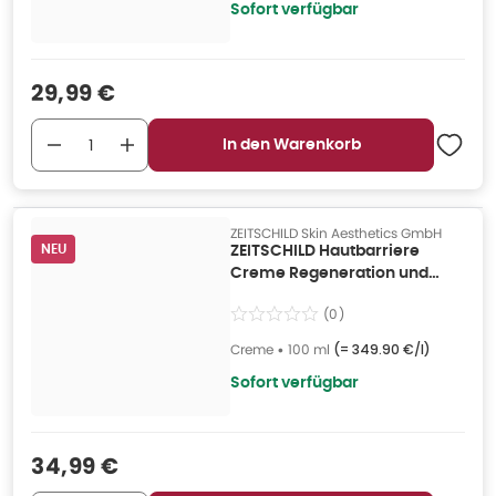
Sofort verfügbar
Verkaufspreis
:
29,99 €
In den Warenkorb
ZEITSCHILD Skin Aesthetics GmbH
NEU
ZEITSCHILD Hautbarriere
Creme Regeneration und
Schutz 100 ml
(
0
)
Creme
•
100 ml
(=
349.90 €/l
)
Sofort verfügbar
Verkaufspreis
:
34,99 €