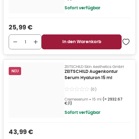
Sofort verfügbar
Verkaufspreis
:
25,99 €
In den Warenkorb
ZEITSCHILD Skin Aesthetics GmbH
NEU
ZEITSCHILD Augenkontur
Serum Hyaluron 15 ml
(
0
)
Cremeserum
•
15 ml
(=
2932.67
€/l
)
Sofort verfügbar
Verkaufspreis
:
43,99 €