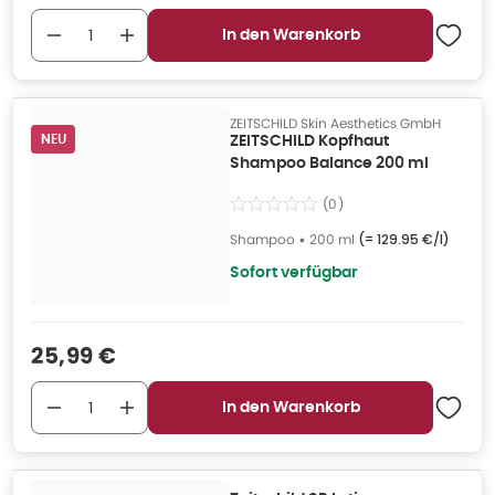
In den Warenkorb
ZEITSCHILD Skin Aesthetics GmbH
NEU
ZEITSCHILD Kopfhaut
Shampoo Balance 200 ml
(
0
)
Shampoo
•
200 ml
(=
129.95 €/l
)
Sofort verfügbar
Verkaufspreis
:
25,99 €
In den Warenkorb