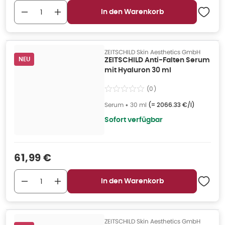
In den Warenkorb
ZEITSCHILD Skin Aesthetics GmbH
NEU
ZEITSCHILD Anti-Falten Serum
mit Hyaluron 30 ml
(
0
)
Serum
•
30 ml
(=
2066.33 €/l
)
Sofort verfügbar
Verkaufspreis
:
61,99 €
In den Warenkorb
ZEITSCHILD Skin Aesthetics GmbH