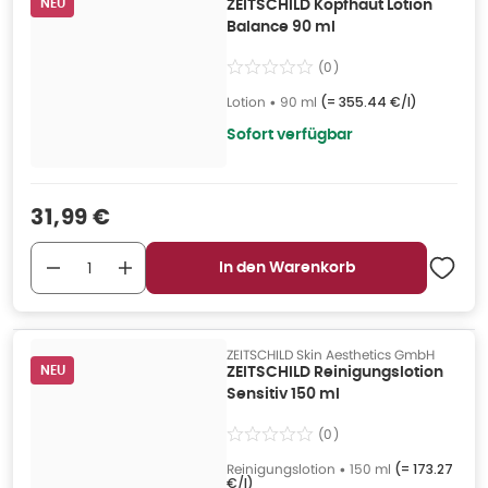
NEU
ZEITSCHILD Kopfhaut Lotion
Balance 90 ml
(
0
)
Lotion
•
90 ml
(=
355.44 €/l
)
Sofort verfügbar
Verkaufspreis
:
31,99 €
In den Warenkorb
ZEITSCHILD Skin Aesthetics GmbH
NEU
ZEITSCHILD Reinigungslotion
Sensitiv 150 ml
(
0
)
Reinigungslotion
•
150 ml
(=
173.27
€/l
)