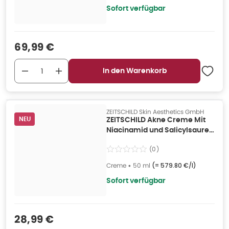
Sofort verfügbar
Verkaufspreis
:
69,99 €
In den Warenkorb
ZEITSCHILD Skin Aesthetics GmbH
NEU
ZEITSCHILD Akne Creme Mit
Niacinamid und Salicylsaure
50 ml
(
0
)
Creme
•
50 ml
(=
579.80 €/l
)
Sofort verfügbar
Verkaufspreis
:
28,99 €