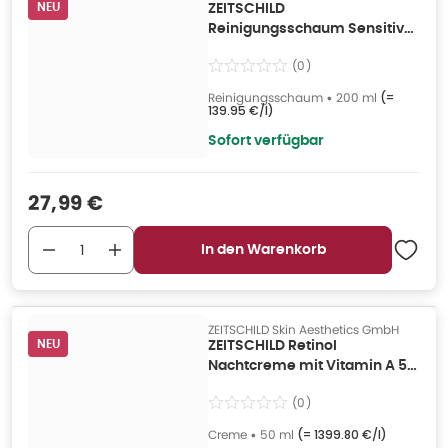
NEU
ZEITSCHILD
Reinigungsschaum Sensitiv
200 ml
(
0
)
Reinigungsschaum
•
200 ml
(=
139.95 €/l
)
Sofort verfügbar
Verkaufspreis
:
27,99 €
In den Warenkorb
ZEITSCHILD Skin Aesthetics GmbH
NEU
ZEITSCHILD Retinol
Nachtcreme mit Vitamin A 50
ml
(
0
)
Creme
•
50 ml
(=
1399.80 €/l
)