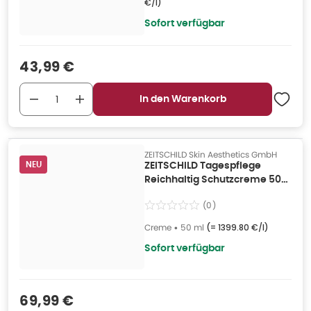
€/l
)
Sofort verfügbar
Verkaufspreis
:
43,99 €
In den Warenkorb
ZEITSCHILD Skin Aesthetics GmbH
NEU
ZEITSCHILD Tagespflege
Reichhaltig Schutzcreme 50
ml
(
0
)
Creme
•
50 ml
(=
1399.80 €/l
)
Sofort verfügbar
Verkaufspreis
:
69,99 €