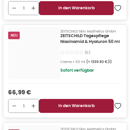
In den Warenkorb
ZEITSCHILD Skin Aesthetics GmbH
NEU
ZEITSCHILD Tagespflege
Niacinamid & Hyaluron 50 ml
(
0
)
Creme
•
50 ml
(=
1339.80 €/l
)
Sofort verfügbar
Verkaufspreis
:
66,99 €
In den Warenkorb
ZEITSCHILD Skin Aesthetics GmbH