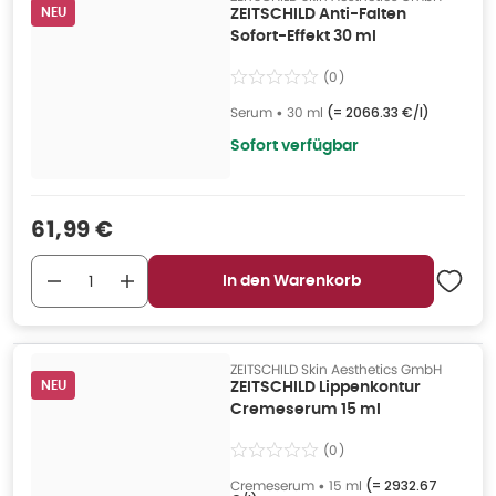
NEU
ZEITSCHILD Anti-Falten
Sofort-Effekt 30 ml
(
0
)
Serum
•
30 ml
(=
2066.33 €/l
)
Sofort verfügbar
Verkaufspreis
:
61,99 €
In den Warenkorb
ZEITSCHILD Skin Aesthetics GmbH
NEU
ZEITSCHILD Lippenkontur
Cremeserum 15 ml
(
0
)
Cremeserum
•
15 ml
(=
2932.67