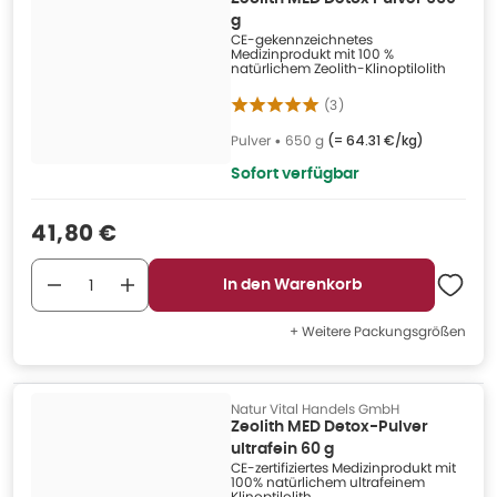
g
CE-gekennzeichnetes
Medizinprodukt mit 100 %
natürlichem Zeolith-Klinoptilolith
(
3
)
Pulver
•
650 g
(=
64.31 €/kg
)
Sofort verfügbar
Verkaufspreis
:
41,80 €
In den Warenkorb
+ Weitere Packungsgrößen
Natur Vital Handels GmbH
Zeolith MED Detox-Pulver
ultrafein 60 g
CE-zertifiziertes Medizinprodukt mit
100% natürlichem ultrafeinem
Klinoptilolith