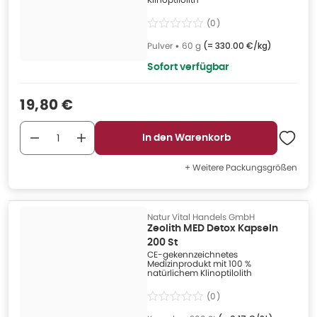
(
0
)
Pulver
•
60 g
(=
330.00 €/kg
)
Sofort verfügbar
Verkaufspreis
:
19,80 €
In den Warenkorb
+ Weitere Packungsgrößen
Natur Vital Handels GmbH
Zeolith MED Detox Kapseln
200 St
CE-gekennzeichnetes
Medizinprodukt mit 100 %
natürlichem Klinoptilolith
(
0
)