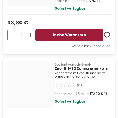
Kapseln
•
200 St
(=
0.17 €/St
)
Sofort verfügbar
Verkaufspreis
:
33,80 €
In den Warenkorb
+ Weitere Packungsgrößen
ZeoBent Handels GmbH
Zeolith MED Zahncreme 75 ml
Zahncreme mit Zeolith und Xylitol
ohne synthetische Aromen
(
0
)
Zahncreme
•
75 ml
(=
172.00 €/l
)
Sofort verfügbar