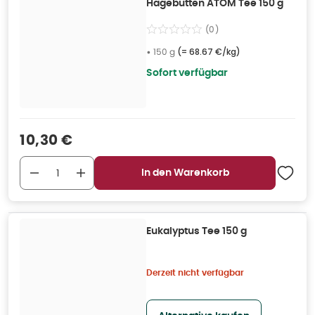
Hagebutten ATOM Tee 150 g
(
0
)
•
150 g
(=
68.67 €/kg
)
Sofort verfügbar
Verkaufspreis
:
10,30 €
In den Warenkorb
Eukalyptus Tee 150 g
Derzeit nicht verfügbar