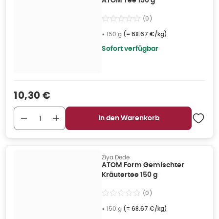
ATOM Tee 150 g
(
0
)
•
150 g
(=
68.67 €/kg
)
Sofort verfügbar
Verkaufspreis
:
10,30 €
In den Warenkorb
Ziya Dede
ATOM Form Gemischter
Kräutertee 150 g
(
0
)
•
150 g
(=
68.67 €/kg
)