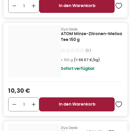
In den Warenkorb
Ziya Dede
ATOM Minze-Zitronen-Melisa
Tee 150 g
(
0
)
•
150 g
(=
68.67 €/kg
)
Sofort verfügbar
Verkaufspreis
:
10,30 €
In den Warenkorb
Ziya Dede