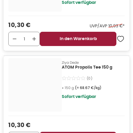
Sofort verfügbar
Verkaufspreis
:
10,30 €
Ehemaliger P
UVP/AVP
10,93 €
*
In den Warenkorb
Ziya Dede
ATOM Propolis Tee 150 g
(
0
)
•
150 g
(=
68.67 €/kg
)
Sofort verfügbar
Verkaufspreis
:
10,30 €