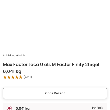
Abbildung ähnlich
Max Factor Laca U als M Factor Finity 215gel
0,041 kg
(
420
)
Ohne Rezept
Ihr Preis
0,041 kg