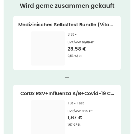
Wird gerne zusammen gekauft
Medizinisches Selbsttest Bundle (Vitami
n D + Schilddrüse + Eisen) 3 St
3 St •
Ehemaliger Preis (U V P)
:
UVP/AVP
35,08 €
*
Verkaufspreis
:
28,58 €
Grundpreis
:
9,53 €/St
CorDx RSV+Influenza A/B+Covid-19 Co
mbo Ag Test 1 St
1 St •
Test
Ehemaliger Preis (U V P)
:
UVP/AVP
3,95 €
*
Verkaufspreis
:
1,67 €
Grundpreis
:
1,67 €/St