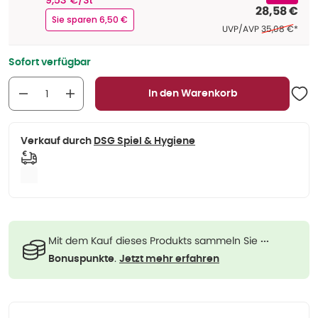
9,53 €/St
28,58 €
Sie sparen 6,50 €
Ehemaliger Pre
UVP/AVP
35,08 €
*
Sofort verfügbar
In den Warenkorb
Verkauf durch
DSG Spiel & Hygiene
Mit dem Kauf dieses Produkts sammeln Sie
···
.
Bonuspunkte
Jetzt mehr erfahren