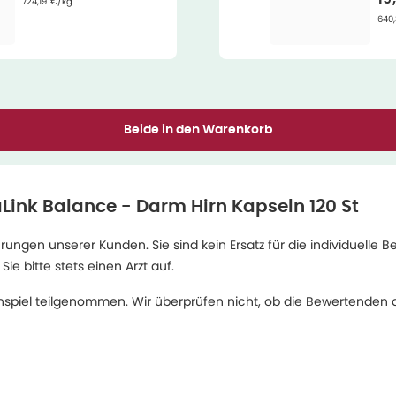
Grundpreis
:
724,19 €/kg
Gru
640
Beide in den Warenkorb
Link Balance - Darm Hirn Kapseln 120 St
ngen unserer Kunden. Sie sind kein Ersatz für die individuelle B
 bitte stets einen Arzt auf.
spiel teilgenommen. Wir überprüfen nicht, ob die Bewertenden d