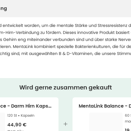
ung
d entwickelt worden, um die mentale Stärke und Stressresistenz 
-Hirn-Verbindung zu fördern. Dieses innovative Produkt basiert a
s Gehirn eng miteinander verbunden sind und über starke Nerv
eren. MentaLink kombiniert spezielle Bakterienkulturen, die für 
htig sind, mit ausgewählten B & D-Vitaminen, die unsere Stimm
Wird gerne zusammen gekauft
ce - Darm Hirn Kapsel
MentaLink Balance - 
n 120 St
n 60 S
120 St •
Kapseln
60 
mag
Verkaufspreis
:
44,90 €
Ve
19