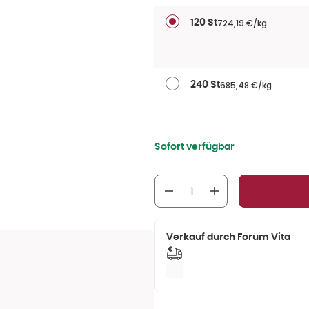
724,19 €/kg
120 St
685,48 €/kg
240 St
Sofort verfügbar
Verkauf durch
Forum Vita