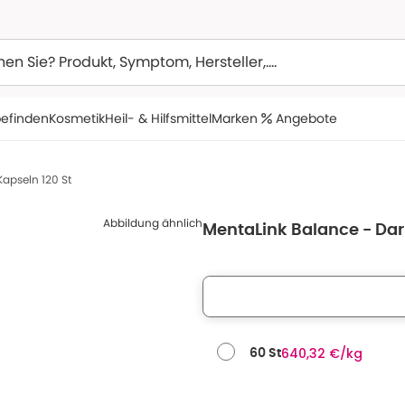
efinden
Kosmetik
Heil- & Hilfsmittel
Marken
Angebote
Kapseln 120 St
Abbildung ähnlich
MentaLink Balance - Dar
640,32 €/kg
60 St