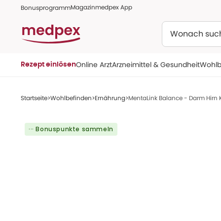
Magazin
medpex App
Bonusprogramm
Suchen
Online Arzt
Arzneimittel & Gesundheit
Wohlb
Rezept einlösen
Startseite
Wohlbefinden
Ernährung
MentaLink Balance - Darm Hirn 
··· Bonuspunkte sammeln