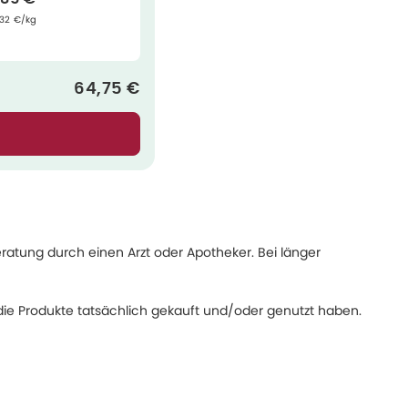
ndpreis
:
,32 €/kg
Verkaufspreis
:
64,75 €
eratung durch einen Arzt oder Apotheker. Bei länger
ie Produkte tatsächlich gekauft und/oder genutzt haben.