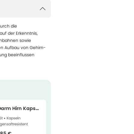
durch die
uf der Erkenntnis,
enbahnen sowie
den Aufbau von Gehirn-
ung beeinflussen
Darm Hirn Kapsel
t
St •
Kapseln
ensaftresistent
rkaufspreis
:
,85 €