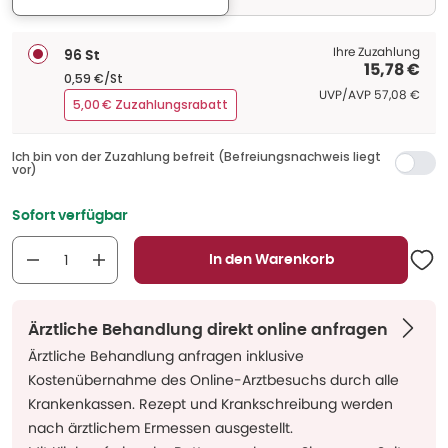
Ihre Zuzahlung
96 St
15,78 €
0,59 €/St
UVP/AVP
:
UVP/AVP
57,08 €
5,00 € Zuzahlungsrabatt
Ich bin von der Zuzahlung befreit (Befreiungsnachweis liegt
vor)
Sofort verfügbar
In den Warenkorb
Ärztliche Behandlung direkt online anfragen
Ärztliche Behandlung anfragen inklusive
Kostenübernahme des Online-Arztbesuchs durch alle
Krankenkassen. Rezept und Krankschreibung werden
nach ärztlichem Ermessen ausgestellt.