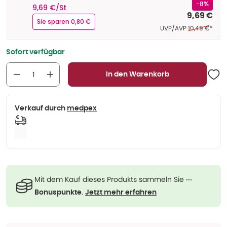
-8%
9,69 €/St
9,69 €
Sie sparen 0,80 €
Ehemaliger Pr
UVP/AVP
10,49 €
*
Sofort verfügbar
In den Warenkorb
Verkauf durch
medpex
Mit dem Kauf dieses Produkts sammeln Sie
···
.
Bonuspunkte
Jetzt mehr erfahren