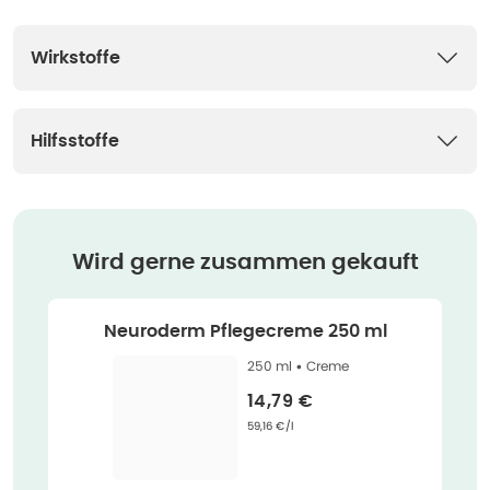
Wirkstoffe
Hilfsstoffe
Wird gerne zusammen gekauft
Neuroderm Pflegecreme 250 ml
250 ml •
Creme
Verkaufspreis
:
14,79 €
Grundpreis
:
59,16 €/l