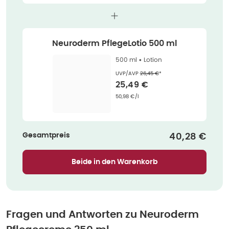
Neuroderm PflegeLotio 500 ml
500 ml •
Lotion
Ehemaliger Preis (U V P)
:
UVP/AVP
26,45 €
*
Verkaufspreis
:
25,49 €
Grundpreis
:
50,98 €/l
Gesamtpreis
Verkaufspre
40,28 €
Beide in den Warenkorb
Fragen und Antworten zu
Neuroderm