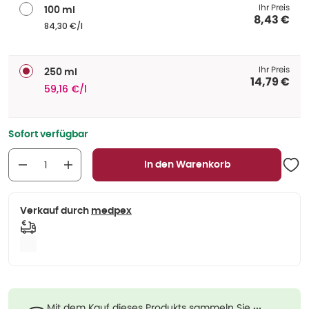
Ihr Preis
100 ml
8,43 €
84,30 €/l
Ihr Preis
250 ml
14,79 €
59,16 €/l
Sofort verfügbar
In den Warenkorb
Verkauf durch
medpex
Mit dem Kauf dieses Produkts sammeln Sie
···