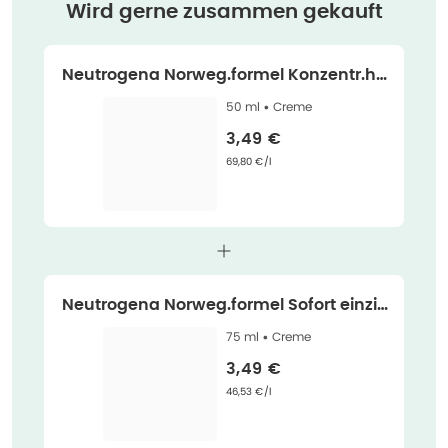
Wird gerne zusammen gekauft
Neutrogena Norweg.formel Konzentr.ha
ndcr 50 ml
50 ml •
Creme
Verkaufspreis
:
3,49 €
Grundpreis
:
69,80 €/l
Neutrogena Norweg.formel Sofort einzie
h. 75 ml
75 ml •
Creme
Verkaufspreis
:
3,49 €
Grundpreis
:
46,53 €/l