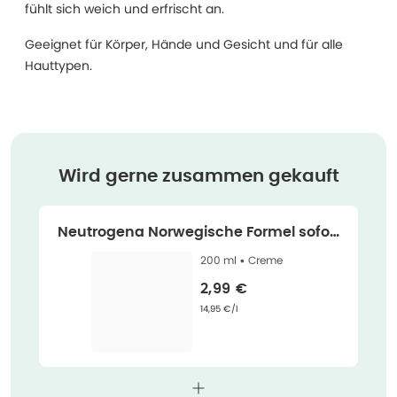
fühlt sich weich und erfrischt an.
Geeignet für Körper, Hände und Gesicht und für alle
Hauttypen.
Wird gerne zusammen gekauft
Neutrogena Norwegische Formel sofort
einziehend 200 ml
200 ml •
Creme
Verkaufspreis
:
2,99 €
Grundpreis
:
14,95 €/l