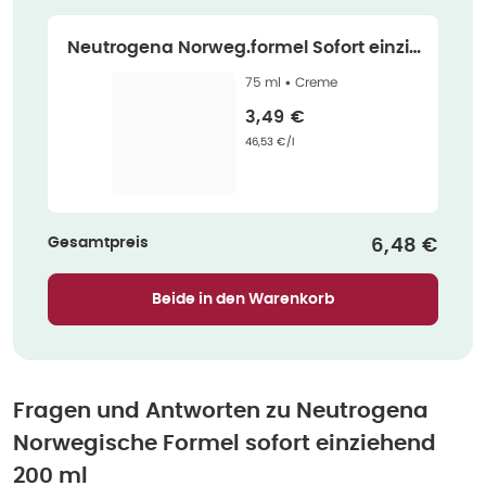
Neutrogena Norweg.formel Sofort einzie
h. 75 ml
75 ml •
Creme
Verkaufspreis
:
3,49 €
Grundpreis
:
46,53 €/l
Gesamtpreis
Verkaufspr
6,48 €
Beide in den Warenkorb
Fragen und Antworten zu
Neutrogena
Norwegische Formel sofort einziehend
200 ml