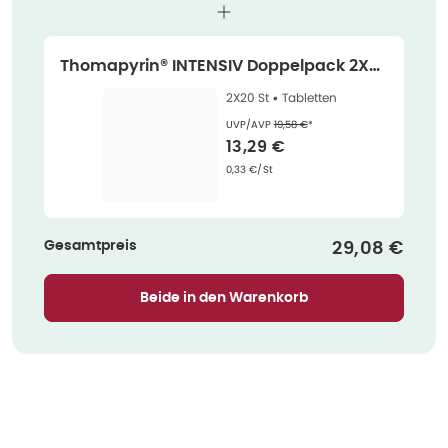
Thomapyrin® INTENSIV Doppelpack 2X20
St
2X20 St •
Tabletten
Ehemaliger Preis (U V P)
:
UVP/AVP
19,58 €
*
Verkaufspreis
:
13,29 €
Grundpreis
:
0,33 €/St
Gesamtpreis
Verkaufspre
29,08 €
Beide in den Warenkorb