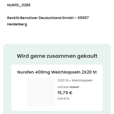
NURFD_0286
Reckitt Benckiser Deutschland GmbH – 69067
Heidelberg
Wird gerne zusammen gekauft
Nurofen 400mg Weichkapseln 2X20 St
2X20 St •
Weichkapseln
Ehemaliger Preis (U V P)
:
UVP/AVP
21,96 €
*
Verkaufspreis
:
15,79 €
Grundpreis
:
0,39 €/St