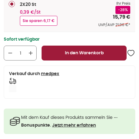
Ihr Preis
2X20 St
-28%
0,39 €/St
15,79 €
Sie sparen 6,17 €
Ehemaliger Pr
UVP/AVP
21,96 €
*
Sofort verfügbar
In den Warenkorb
Verkauf durch
medpex
Mit dem Kauf dieses Produkts sammeln Sie
···
.
Bonuspunkte
Jetzt mehr erfahren