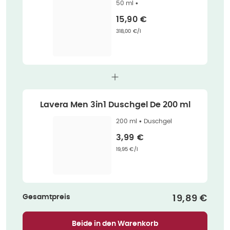
50 ml •
Verkaufspreis
:
15,90 €
Grundpreis
:
318,00 €/l
Lavera Men 3in1 Duschgel De 200 ml
200 ml •
Duschgel
Verkaufspreis
:
3,99 €
Grundpreis
:
19,95 €/l
Gesamtpreis
Verkaufspr
19,89 €
Beide in den Warenkorb